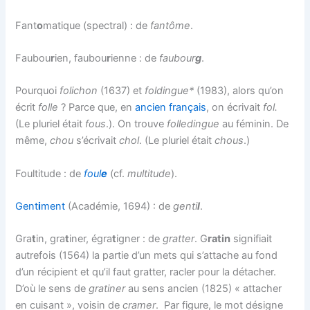
Fant
o
matique (spectral) : de
fantôme
.
Faubou
r
ien, faubou
r
ienne : de
faubour
g
.
Pourquoi
folichon
(1637) et
foldingue*
(1983), alors qu’on
écrit
folle
? Parce que, en
ancien français
, on écrivait
fol.
(Le pluriel était
fous
.). On trouve
folledingue
au féminin. De
même,
chou
s’écrivait
chol
. (Le pluriel était
chous
.)
Foultitude : de
foul
e
(cf.
multitude
).
Gent
i
ment
(Académie, 1694) : de
genti
l
.
Gra
t
in, gra
t
iner, égra
t
igner : de
gratter
. G
ratin
signifiait
autrefois (1564) la partie d’un mets qui s’attache au fond
d’un récipient et qu’il faut gratter, racler pour la détacher.
D’où le sens de
gratiner
au sens ancien (1825) « attacher
en cuisant », voisin de
cramer
. Par figure, le mot désigne