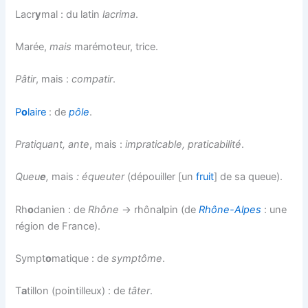
Lacr
y
mal : du latin
lacrima
.
Marée,
mais
marémoteur, trice.
Pâtir
, mais :
compatir
.
P
o
laire
: de
pôle
.
Pratiquant, ante
, mais :
impraticable, praticabilité
.
Queu
e
,
mais
: équeuter
(dépouiller [un
fruit
] de sa queue).
Rh
o
danien : de
Rhône
→ rhônalpin (de
Rhône-Alpes
: une
région de France).
Sympt
o
matique : de
symptôme
.
T
a
tillon (pointilleux) : de
tâter
.