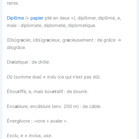
rente.
Diplôme
(«
papier
plié en deux »), diplômer, diplômé, e,
mais
: diplomate, diplomatie, diplomatique.
(Dis)gr
a
cier, (dis)gr
a
cieux, gr
a
cieusement : de
grâce
→
disgrâce.
Dr
o
latique : de
drôle
.
Dû
(somme due) ≠
indu
(ce qui n’est pas dû).
Ébou
r
iffé, e,
mais
bou
rr
atif : de
bourre
.
Enc
a
blure, encâblure (env. 200 m) : de
câble
.
Énerg
i
vore : –
vore
« avaler ».
Exclu
,
e
≠
inclus, use
.