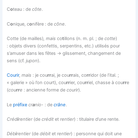
C
o
teau : de
côte
.
C
o
nique, c
o
nifère : de
cône
.
Cotte (de mailles)
, mais
co
t
illons (n. m. pl. ; de
cotte
)
: objets divers (confettis, serpentins, etc.) utilisés pour
s’amuser dans les fêtes → glissement, changement de
sens (cf.
jupon
).
Courir
,
mais
: je cou
rr
ai, je cou
rr
ais, co
rr
idor (de l’ital. ;
« galerie » où l’on court), cou
rr
ier, cou
rr
iel, chasse à cou
rr
e
(
cou
rr
e
: ancienne forme de
courir
).
Le
préfixe
cr
a
nio-
: de
crâne
.
Créd
i
rentier
(de
crédit
et
rentier
) : titulaire d’une rente.
Déb
i
rentier
(de
débit
et
rentier
) : personne qui doit une