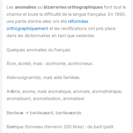
Les
anomalies
ou
bizarreries orthographiques
font tout le
charme et toute la difficulté de la langue française. En 1990,
une partie d’entre elles ont été
réformées
orthographiquement
et les rectifications ont pris place
dans les dictionnaires en tant que variantes.
Quelques anomalies du français
Âcre, âcreté,
mais
: acrimonie, acrimonieux.
Aide
–
soignant(e),
mais
aide familiale.
Ar
ô
me, arome,
mais
aromatique, aromate, aromathérapie,
aromatisant, aromatisation, aromatiser.
Banlieu
e
→ banlieu
s
ard, banlieu
s
arde.
Ba
rr
ique (tonneau d’environ 200 litres) : de
baril
(petit