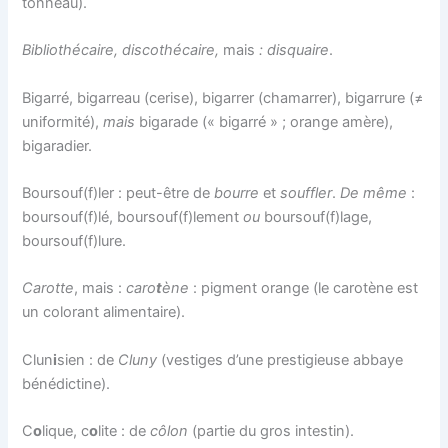
tonneau).
Bibliothécaire, discothécaire,
mais
: disquaire
.
Bigarré, bigarreau (cerise), bigarrer (chamarrer), bigarrure (≠
uniformité),
mais
bigarade (« bigarré » ; orange amère),
bigaradier.
Boursouf(f)ler : peut-être de
bourre
et
souffler
.
De même
:
boursouf(f)lé, boursouf(f)lement
ou
boursouf(f)lage,
boursouf(f)lure.
Carotte
, mais :
caro
t
ène
: pigment orange (le carotène est
un colorant alimentaire).
Clun
i
sien : de
Cluny
(vestiges d’une prestigieuse abbaye
bénédictine).
C
o
lique, c
o
lite : de
côlon
(partie du gros intestin).