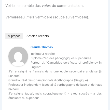
Voirie : ensemble des
voi
e
s
de communication.
Vermi
ss
eau,
mais
vermi
c
elle (soupe au vermicelle).
À propos
Articles récents
Claude Thomas
Instituteur retraité
Diplômé d'études pédagogiques supérieures
Porteur du 'Cambridge certificate of proficiency in
English'
J'ai enseigné le français dans une école secondaire anglaise (à
Londres)
Grand lauréat des Championnats d'orthographe (Belgique)
Professeur indépendant (spécialité : orthographe de base et de haut
niveau)
J'enseigne (aussi, mais sporadiquement) - avec succès - à des
étudiants du supérieur