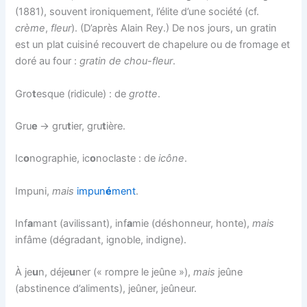
(1881), souvent ironiquement, l’élite d’une société (cf.
crème
,
fleur
). (D’après Alain Rey.) De nos jours, un gratin
est un plat cuisiné recouvert de chapelure ou de fromage et
doré au four :
gratin de chou-fleur
.
Gro
t
esque (ridicule) : de
grotte
.
Gru
e
→ gru
t
ier, gru
t
ière.
Ic
o
nographie, ic
o
noclaste : de
icône
.
Impuni,
mais
impun
é
ment
.
Inf
a
mant (avilissant), inf
a
mie (déshonneur, honte),
mais
infâme (dégradant, ignoble, indigne).
À je
u
n, déje
u
ner (« rompre le jeûne »),
mais
jeûne
(abstinence d’aliments), jeûner, jeûneur.