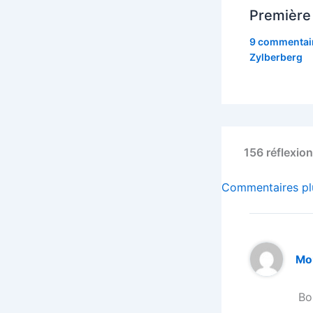
Première 
9 commentai
Zylberberg
156 réflexion
Commentaires
Commentaires pl
plus
récents
Mo
Bo