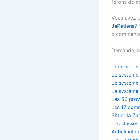
ferons de no
Vous avez b
JeRetiens
? 
« commentai
Demandé, ré
Pourquoi les
Le système
Le système
Le système
Les 50 prov
Les 17 com
Situer la Z
Les classes
Anticlinal o
Les Cirques 