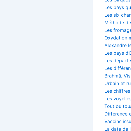
Les pays qu
Les six ch
Méthode des
Les fromage
Oxydation 
Alexandre l
Les pays d’
Les départe
Les différe
Brahmâ, Vis
Urbain et rur
Les chiffre
Les voyelles
Tout ou tou
Différence 
Vaccins iss
La date de 