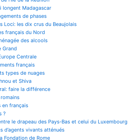
i longent Madagascar
angements de phases
 Loci: les dix crus du Beaujolais
s français du Nord
ménagée des alcools
e Grand
Europe Centrale
ments français
nts types de nuages
hnou et Shiva
al: faire la différence
s romains
 en français
s ?
entre le drapeau des Pays-Bas et celui du Luxembourg
us d’agents vivants atténués
la Fondation de Rome