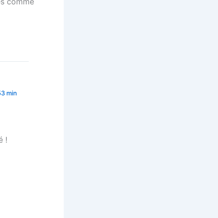
les comme
53 min
é !