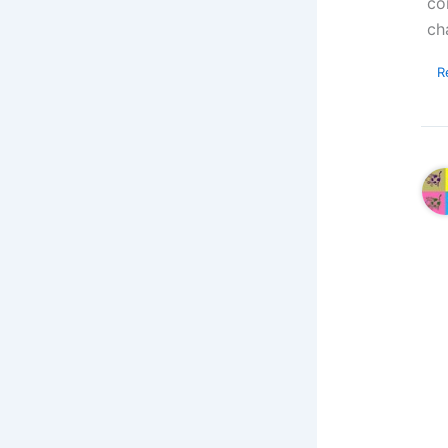
co
ch
R