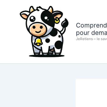
Aller
au
contenu
Comprendre
pour dema
JeRetiens – le sav