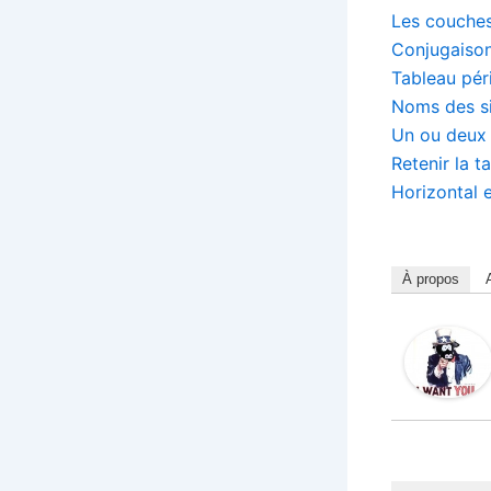
Les couches
Conjugaison
Tableau pér
Noms des si
Un ou deux 
Retenir la t
Horizontal e
À propos