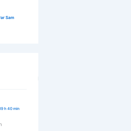
Par
Sam
19 h 40 min
n