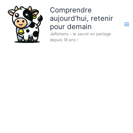
Aller
Comprendre
au
aujourd'hui, retenir
contenu
pour demain
JeRetiens – le savoir en partage
depuis 18 ans !