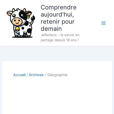
Aller
Comprendre
au
aujourd'hui,
contenu
retenir pour
demain
JeRetiens – le savoir en
partage depuis 18 ans !
Accueil
Archives
Géographie