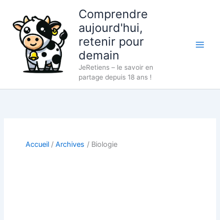
Aller
Comprendre
au
aujourd'hui,
contenu
retenir pour
demain
JeRetiens – le savoir en
partage depuis 18 ans !
Accueil
Archives
Biologie