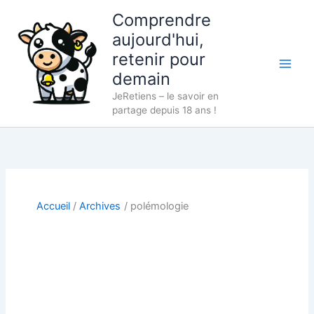
Aller
Comprendre
au
aujourd'hui,
contenu
retenir pour
demain
JeRetiens – le savoir en
partage depuis 18 ans !
Accueil
Archives
polémologie