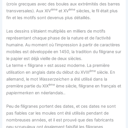
(croix grecques avec des boules aux extrémités des barres
ème
ème
transversales). Aux XIV
et XV
siècles, le fil était plus
fin et les motifs sont devenus plus détaillés.
Les dessins s’étaient multipliés en milliers de motifs
représentant chaque phase de la nature et de l’activité
humaine. Au moment où l’impression à partir de caractères
mobiles est développée en 1450, la tradition du filigrane sur
le papier est déjà vieille de deux siècles.
Le terme « filigrane » est assez moderne. La première
ème
utilisation en anglais date du début du XVIII
siècle. En
allemand, le mot
Wasserzeichen
a été utilisé dans la
ème
première partie du XIX
ème siècle, filigrane en français et
papiermerken
en néerlandais..
Peu de filigranes portent des dates, et ces dates ne sont
pas fiables car les moules ont été utilisés pendant de
nombreuses années, et il est prouvé que des fabricants
peu scrupuleux ont également falsifié les filigranes