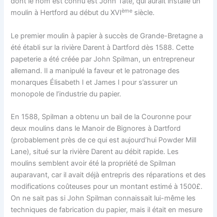
dont le nom est connu est John Tate, qui aurait installé un
ème
moulin à Hertford au début du XVI
siècle.
Le premier moulin à papier à succès de Grande-Bretagne a
été établi sur la rivière Darent à Dartford dès 1588. Cette
papeterie a été créée par John Spilman, un entrepreneur
allemand. Il a manipulé la faveur et le patronage des
monarques Élisabeth I et James I pour s’assurer un
monopole de l’industrie du papier.
En 1588, Spilman a obtenu un bail de la Couronne pour
deux moulins dans le Manoir de Bignores à Dartford
(probablement près de ce qui est aujourd’hui Powder Mill
Lane), situé sur la rivière Darent au débit rapide. Les
moulins semblent avoir été la propriété de Spilman
auparavant, car il avait déjà entrepris des réparations et des
modifications coûteuses pour un montant estimé à 1500£.
On ne sait pas si John Spilman connaissait lui-même les
techniques de fabrication du papier, mais il était en mesure