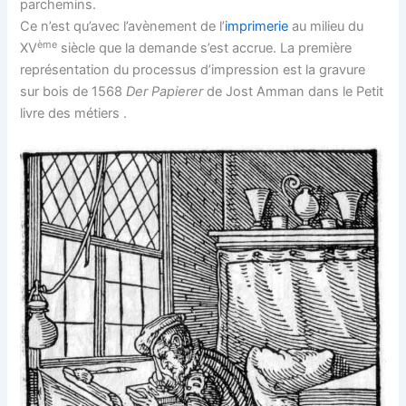
parchemins.
Ce n’est qu’avec l’avènement de l’
imprimerie
au milieu du
ème
XV
siècle que la demande s’est accrue. La première
représentation du processus d’impression est la gravure
sur bois de 1568
Der Papierer
de Jost Amman dans le Petit
livre des métiers .