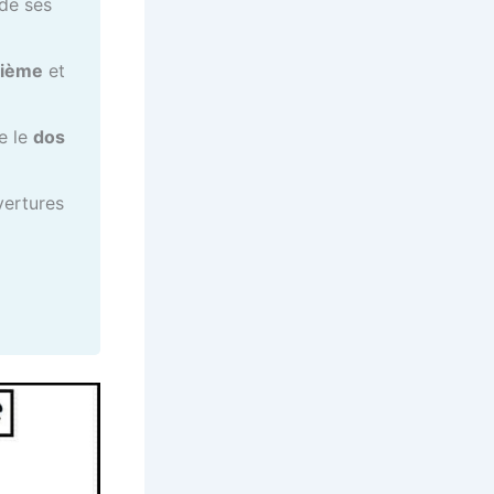
 de ses
sième
et
e le
dos
uvertures
i