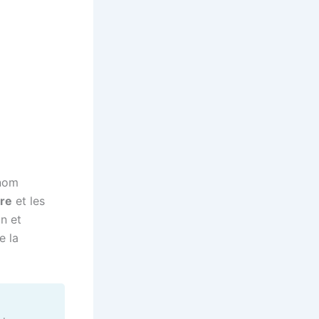
 nom
vre
et les
on et
e la