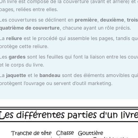
Un livre est composé de la couverture (avant et arrière) et
pages, reliées entre elles.
Les couvertures se déclinent en
première
,
deuxième
,
troi
quatrième de couverture
, chacune ayant un rôle précis.
La
reliure
est le procédé qui assemble les pages, tandis qu
protège cette reliure.
Les
gardes
sont les feuilles qui font la liaison entre les co
et le corps du livre.
La
jaquette
et le
bandeau
sont des éléments amovibles qu
protègent l’ouvrage ou servent d’outil marketing.