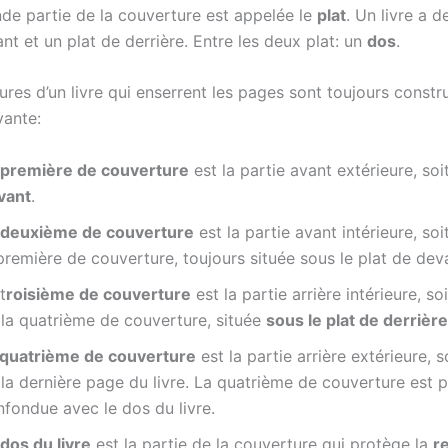
nde partie de la couverture est appelée le
plat
. Un livre a d
nt et un plat de derrière. Entre les deux plat: un
dos
.
res d’un livre qui enserrent les pages sont toujours constru
vante:
première de couverture
est la partie avant extérieure, soi
vant
.
deuxième de couverture
est la partie avant intérieure, soi
première de couverture, toujours située sous le plat de dev
t
roisième de couverture
est la partie arrière intérieure, soi
 la quatrième de couverture, située
sous le plat de derrière
quatrième de couverture
est la partie arrière extérieure, s
la dernière page du livre. La quatrième de couverture est p
nfondue avec le dos du livre.
dos du livre
est la partie de la couverture qui protège la
r