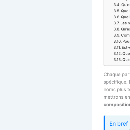
Qu’es
Que s
Quel 
Les n
Qu’e
Comm
Pour
Est-
Quel
Qu’e
Chaque part
spécifique.
noms plus te
mettrons en
composition
En bref 