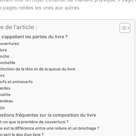
 pages reliées les unes aux autres.
de l'article :
’appellent les parties du livre ?
ouvertures
liure
anche
anchefile
stinction de la tête et de la queue du livre
ors
erfs et entrenerfs
gardes
quette
bandeau
on
stions fréquentes sur la composition du livre
t-ce que la première de couverture ?
e est la différence entre une reliure et un brochage ?
i sert le dos d’un livre ?