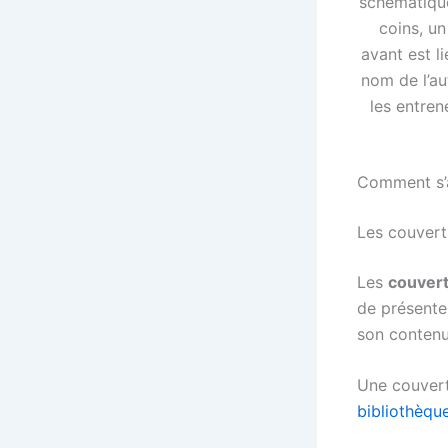
schématique
coins, u
avant est l
nom de l’au
les entren
Comment s’ap
Les couvert
Les
couver
de présenter
son contenu
Une couvert
bibliothèque