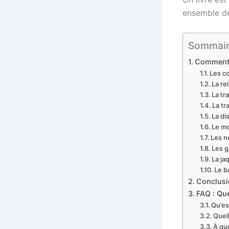
ensemble de
Sommaire 
Comment s
Les c
La re
La tr
La tr
La di
Le m
Les n
Les 
La ja
Le 
Conclusi
FAQ : Que
Qu’es
Quell
À quo