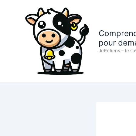
Aller
au
contenu
Comprendr
pour dem
JeRetiens – le sa