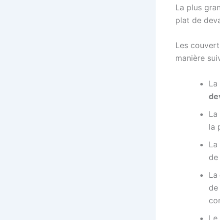
La plus gra
plat de deva
Les couvertu
manière sui
La
de
La
la 
La 
de
La
de 
co
Le