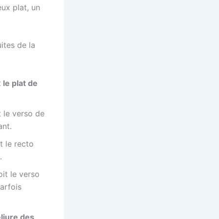
eux plat, un
ites de la
t
le plat de
t le verso de
ant.
t le recto
.
oit le verso
arfois
eliure des