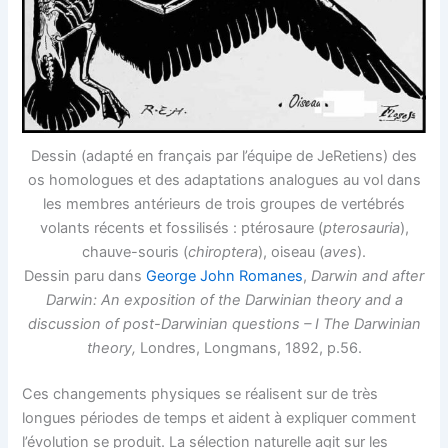
Dessin (adapté en français par l’équipe de JeRetiens) des
os homologues et des adaptations analogues au vol dans
les membres antérieurs de trois groupes de vertébrés
volants récents et fossilisés : ptérosaure (
pterosauria
),
chauve-souris (
chiroptera
), oiseau (
aves
).
Dessin paru dans
George John Romanes
,
Darwin and after
Darwin: An exposition of the Darwinian theory and a
discussion of post-Darwinian questions – I The Darwinian
theory,
Londres, Longmans, 1892, p.56.
Ces changements physiques se réalisent sur de très
longues périodes de temps et aident à expliquer comment
l’évolution se produit. La sélection naturelle agit sur les