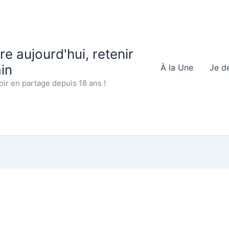
 aujourd'hui, retenir
in
À la Une
Je d
oir en partage depuis 18 ans !