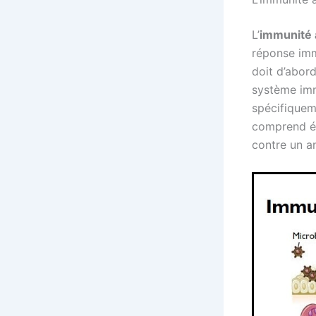
L’
immunité 
réponse imm
doit d’abord
système imm
spécifiquem
comprend é
contre un a