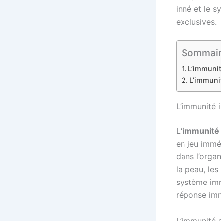
inné et le s
exclusives.
Sommaire 
L’immunit
L’immuni
L’immunité 
L
‘immunité
en jeu immé
dans l’orga
la peau, les
système imm
réponse immu
L’immunité 