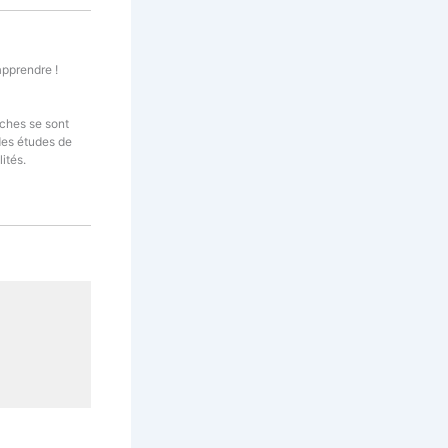
apprendre !
rches se sont
des études de
ités.