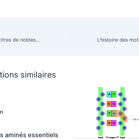
Comprendre les titres de noblesse en France : rangs et privilèges expliqués
tions similaires
s aminés essentiels