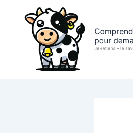
Aller
au
contenu
Comprendre
pour dema
JeRetiens – le sav