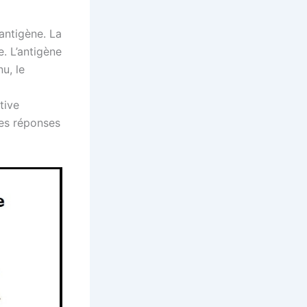
antigène. La
. L’antigène
u, le
tive
res réponses