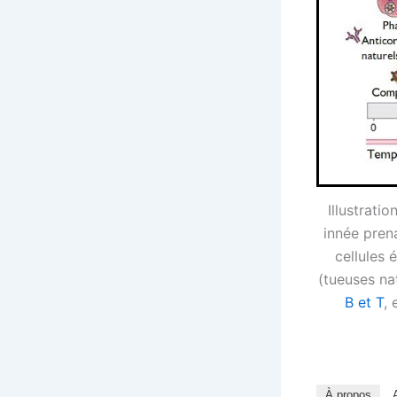
Illustrati
innée pren
cellules é
(tueuses nat
B et T
, 
À propos