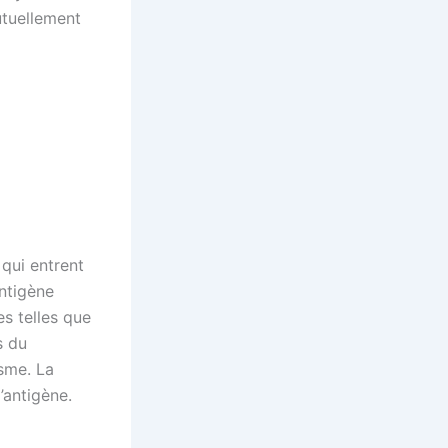
utuellement
qui entrent
antigène
s telles que
s du
sme. La
’antigène.