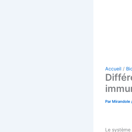
Accueil
Bi
Diffé
immun
Par
Mirandole
Le système 