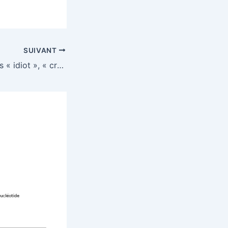
SUIVANT
L’histoire des mots « idiot », « crétin » et « débile » : de la médecine à l’insulte