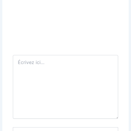
Écrivez
ici…
Nom*