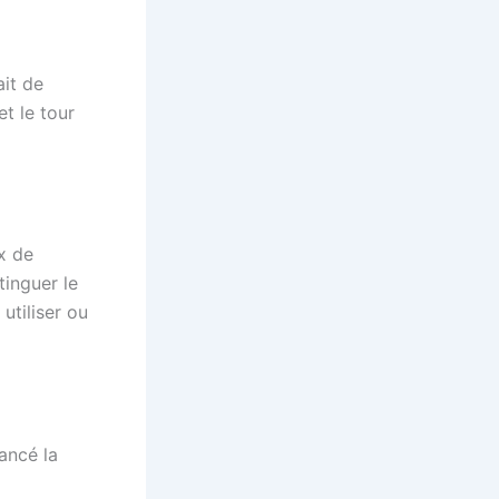
ait de
et le tour
x de
tinguer le
utiliser ou
ancé la