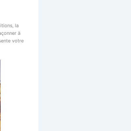
tions, la
açonner à
sente votre