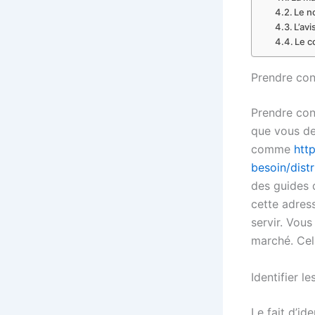
Le n
L’avi
Le c
Prendre con
Prendre con
que vous de
comme
htt
besoin/dist
des guides 
cette adress
servir. Vous
marché. Cel
Identifier l
Le fait d’id