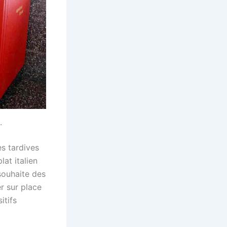
.
es tardives
lat italien
 souhaite des
r sur place
itifs