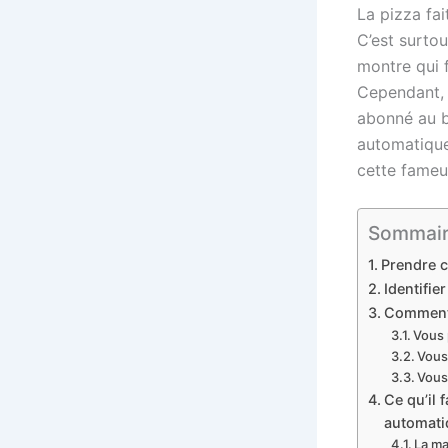
La pizza fa
C’est surtou
montre qui f
Cependant, 
abonné au bo
automatiques
cette fameus
Sommaire 
Prendre c
Identifie
Comment 
Vous 
Vous 
Vous
Ce qu’il 
automati
La ma