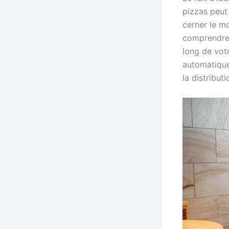
pizzas peut
cerner le m
comprendrez
long de votr
automatique
la distribut