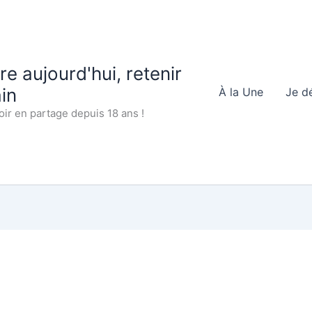
 aujourd'hui, retenir
in
À la Une
Je d
oir en partage depuis 18 ans !