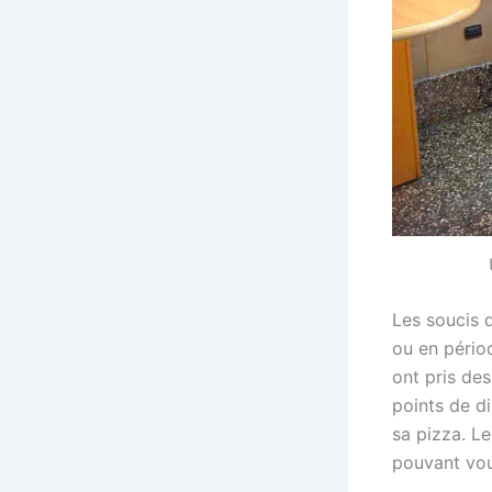
Les soucis d
ou en périod
ont pris des
points de di
sa pizza. L
pouvant vou