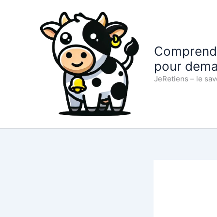
Aller
au
contenu
Comprendre
pour dema
JeRetiens – le sav