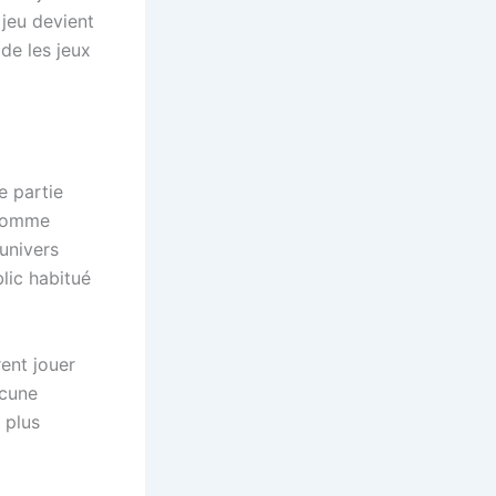
 jeu devient
de les jeux
e partie
 comme
univers
lic habitué
ent jouer
ucune
 plus