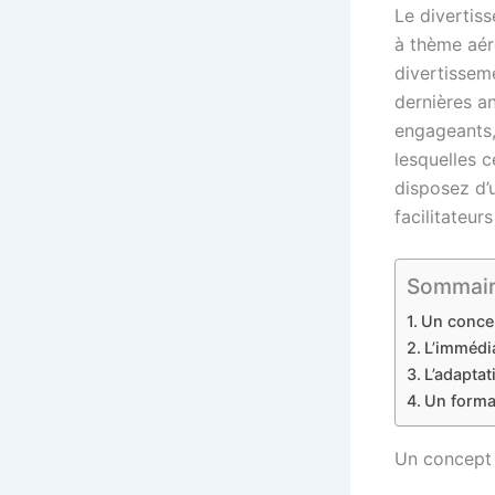
Le divertis
à thème aéro
divertisseme
dernières a
engageants,
lesquelles c
disposez d’u
facilitateurs
Sommaire 
Un concep
L’immédi
L’adaptat
Un format
Un concept 