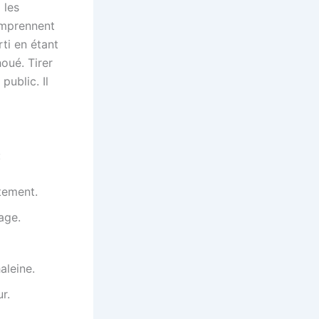
 les
comprennent
rti en étant
oué. Tirer
public. Il
:
tement.
age.
aleine.
r.