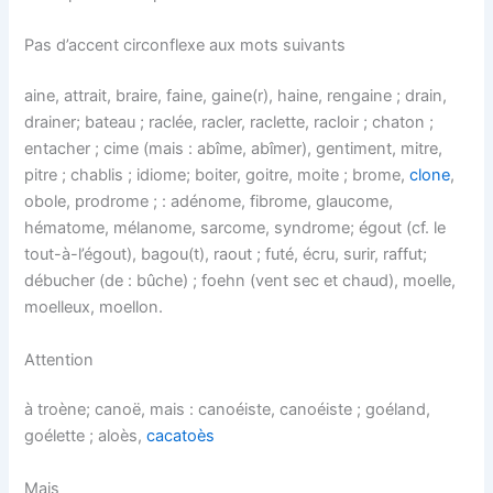
Pas d’accent circonflexe aux mots suivants
aine, attrait, braire, faine, gaine(r), haine, rengaine ; drain,
drainer; bateau ; raclée, racler, raclette, racloir ; chaton ;
entacher ; cime (mais : abîme, abîmer), gentiment, mitre,
pitre ; chablis ; idiome; boiter, goitre, moite ; brome,
clone
,
obole, prodrome ; : adénome, fibrome, glaucome,
hématome, mélanome, sarcome, syndrome; égout (cf. le
tout-à-l’égout), bagou(t), raout ; futé, écru, surir, raffut;
débucher (de : bûche) ; foehn (vent sec et chaud), moelle,
moelleux, moellon.
Attention
à troène; canoë, mais : canoéiste, canoéiste ; goéland,
goélette ; aloès,
cacatoès
Mais