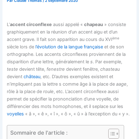
Par
Claude Thomas
/
2 septembre 2020
L’
accent circonflexe
aussi appelé «
chapeau
» consiste
graphiquement en la réunion d’un accent aigu et d’un
ème
accent grave. Il fait son apparition au cours du XVI
siècle lors de
l’évolution de la langue française
et de son
orthographe. Les accents circonflexes proviennent de la
disparition d’une lettre, généralement le
s
. Par exemple,
teste
devient tête,
fenestre
devient fenêtre,
chasteau
devient
château
, etc. D’autres exemples existent et
n’impliquent pas la lettre s comme âge à la place de
aage
,
rôle à la place de
roule
, etc. L’accent circonflexe aussi
permet de spécifier la prononciation d’une voyelle, de
différencier des mots homophones, et il seplace sur les
voyelles
« â », « ê », « î », « ô », « û » à l’exception du « y »
.
Sommaire de l'article :