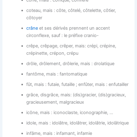
cône, mais : conique, conifère
coteau, mais : côte, côtelé, côtelette, côtier,
côtoyer
crâne
et ses dérivés prennent un accent
circonflexe, sauf : le préfixe cranio-
crêpe, crêpage, crêper, mais: crépi, crépine,
crépinette, crépon, crépu
drôle, drôlement, drôlerie, mais : drolatique
fantôme, mais : fantomatique
fût, mais : futaie, futaille ; enfûter, mais : enfutailler
grâce, disgrâce, mais: (dis)gracier, (dis)gracieux,
gracieusement, malgracieux
icône, mais : iconoclaste, iconographie, …
idole, mais : idolâtre, idolâtrer, idolâtrie, idolâtrique
infâme, mais : infamant, infamie