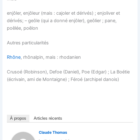
enjôler, enjôleur (mais : cajoler et dérivés) ; enjoliver et
dérivés; – geôle (qui a donné enjôler), geôlier ; pane,
poêlée, poêlon
Autres particularités
Rhône
, rhônalpin, mais : rhodanien
Crusoé (Robinson), Defoe (Daniel), Poe (Edgar) ; La Boétie
(écrivain, ami de Montaigne) ; Féroé (archipel danois)
À propos
Articles récents
Claude Thomas