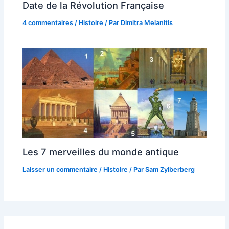
Date de la Révolution Française
4 commentaires
/
Histoire
/ Par
Dimitra Melanitis
Les 7 merveilles du monde antique
Laisser un commentaire
/
Histoire
/ Par
Sam Zylberberg