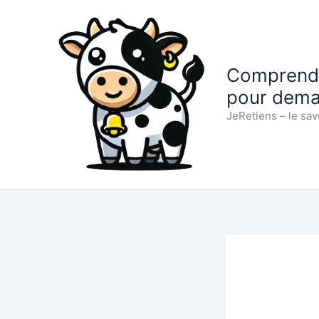
Aller
au
contenu
Comprendre
pour dema
JeRetiens – le sav