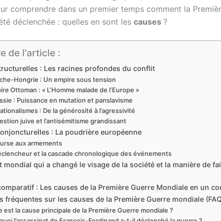
 pour comprendre dans un premier temps comment la Premiè
été déclenchée : quelles en sont les
causes
?
de l'article :
ructurelles : Les racines profondes du conflit
riche-Hongrie : Un empire sous tension
ire Ottoman : « L’Homme malade de l’Europe »
ssie : Puissance en mutation et panslavisme
ationalismes : De la générosité à l’agressivité
estion juive et l’antisémitisme grandissant
onjoncturelles : La poudrière européenne
ourse aux armements
éclencheur et la cascade chronologique des événements
t mondial qui a changé le visage de la société et la manière de fai
comparatif : Les causes de la Première Guerre Mondiale en un co
s fréquentes sur les causes de la Première Guerre mondiale (FAQ
e est la cause principale de la Première Guerre mondiale ?
quoi l’assassinat de François-Ferdinand a-t-il déclenché la guerre ?