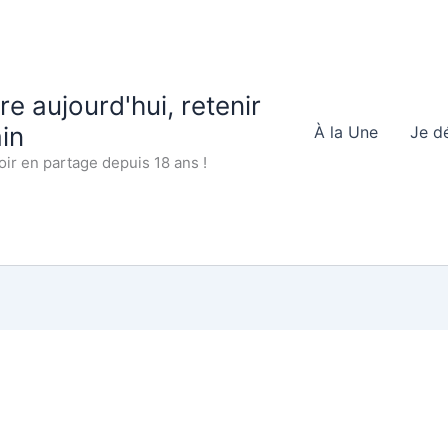
 aujourd'hui, retenir
in
À la Une
Je d
oir en partage depuis 18 ans !