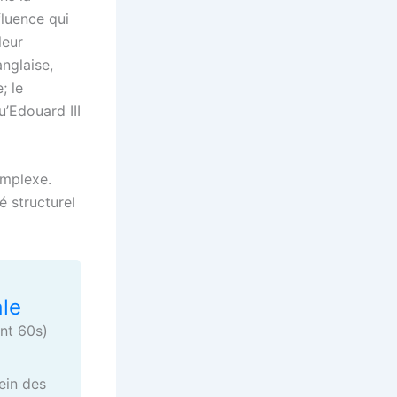
fluence qui
leur
anglaise,
; le
u’Edouard III
complexe.
é structurel
le
nt 60s)
ein des