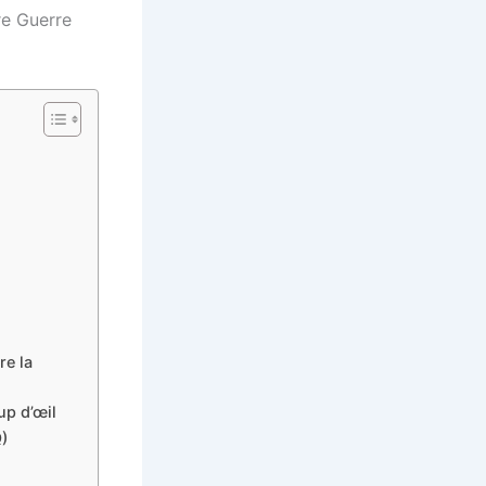
re Guerre
re la
up d’œil
)