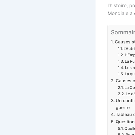
l’histoire,
Mondiale a 
Sommaire 
Causes st
L’Aut
L’Emp
La Ru
Les n
La qu
Causes c
La C
Le d
Un confli
guerre
Tableau 
Question
Quell
Pour