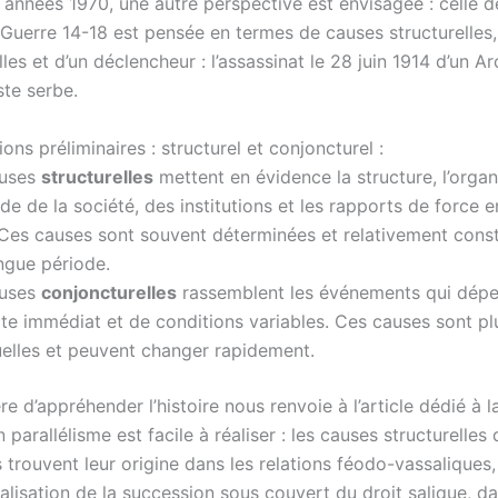
 années 1970, une autre perspective est envisagée : celle d
 Guerre 14-18 est pensée en termes de causes structurelles,
les et d’un déclencheur : l’assassinat le 28 juin 1914 d’un A
ste serbe.
ions préliminaires : structurel et conjoncturel :
auses
structurelles
mettent en évidence la structure, l’organ
de de la société, des institutions et les rapports de force e
 Ces causes sont souvent déterminées et relativement cons
ngue période.
auses
conjoncturelles
rassemblent les événements qui dép
te immédiat et de conditions variables. Ces causes sont pl
elles et peuvent changer rapidement.
e d’appréhender l’histoire nous renvoie à l’article dédié à 
n parallélisme est facile à réaliser : les causes structurelles
 trouvent leur origine dans les relations féodo-vassaliques
nnalisation de la succession sous couvert du droit salique, da