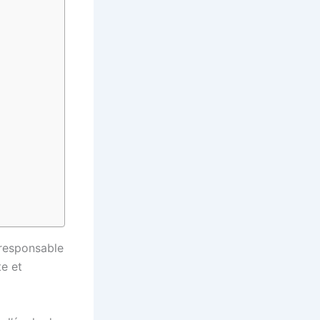
 responsable
te et