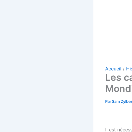
Accueil
Hi
Les c
Mondi
Par
Sam Zylbe
Il est néces