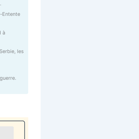
.
e-Entente
d à
Serbie, les
guerre.