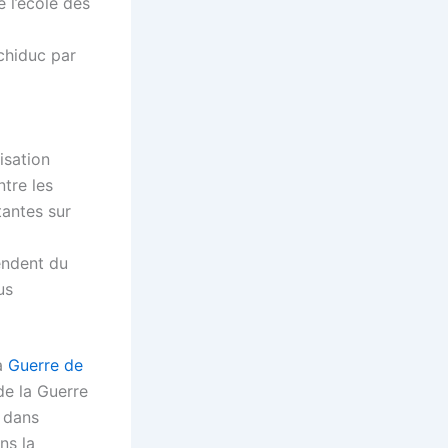
e l’école des
rchiduc par
isation
ntre les
tantes sur
endent du
us
la
Guerre de
 de la Guerre
, dans
ns la