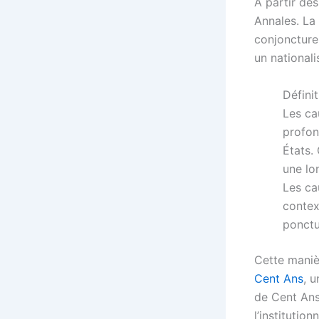
À partir des
Annales. La
conjoncturel
un nationali
Définit
Les c
profon
États.
une lo
Les c
contex
ponctu
Cette manièr
Cent Ans
, u
de Cent Ans
l’institutio