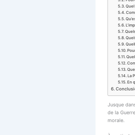
Quel 
Comm
Qu’e
L’imp
Quels
Quels
Quell
Pour
Quel
Comm
Quel
La P
En q
Conclusi
Jusque dans
de la Guerre
morale.