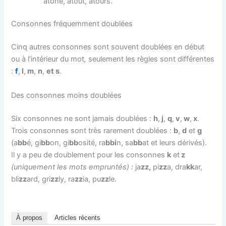
atone, atout, atours.
Consonnes fréquemment doublées
Cinq autres consonnes sont souvent doublées en début
ou à l’intérieur du mot
,
seulement les règles sont différentes
:
f
,
l
,
m
,
n
,
et s
.
Des consonnes moins doublées
Six consonnes ne sont jamais doublées :
h
,
j
,
q
,
v
,
w
,
x
.
Trois consonnes sont très rarement doublées :
b
,
d
et
g
(a
bb
é, gi
bb
on, gi
bb
osité, ra
bbi
n, sa
bb
at et leurs dérivés).
Il y a peu de doublement pour les consonnes
k
et
z
(uniquement les mots empruntés) :
ja
zz
,
pi
zz
a, dra
kk
ar,
bli
zz
ard, gri
zz
ly, ra
zz
ia, p
u
zz
le
.
À propos
Articles récents