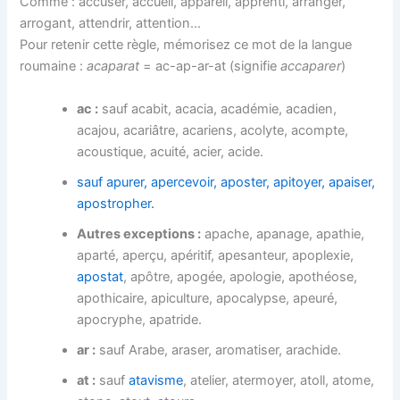
Comme : accuser, accueil, appareil, apprenti, arranger,
arrogant, attendrir, attention…
Pour retenir cette règle, mémorisez ce mot de la langue
roumaine :
acaparat
= ac-ap-ar-at (signifie
accaparer
)
ac :
sauf acabit, acacia, académie, acadien,
acajou, acariâtre, acariens, acolyte, acompte,
acoustique, acuité, acier, acide.
sauf apurer, apercevoir, aposter, apitoyer, apaiser,
apostropher.
Autres exceptions :
apache, apanage, apathie,
aparté, aperçu, apéritif, apesanteur, apoplexie,
apostat
, apôtre, apogée, apologie, apothéose,
apothicaire, apiculture, apocalypse, apeuré,
apocryphe, apatride.
ar :
sauf Arabe, araser, aromatiser, arachide.
at :
sauf
atavisme
, atelier, atermoyer, atoll, atome,