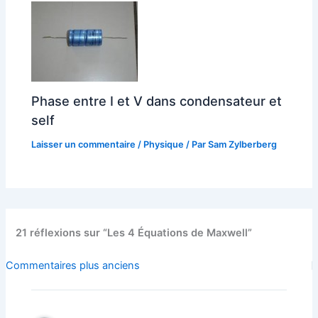
Phase entre I et V dans condensateur et
self
Laisser un commentaire
/
Physique
/ Par
Sam Zylberberg
21 réflexions sur “Les 4 Équations de Maxwell”
Commentaires
Commentaires plus anciens
plus
récents