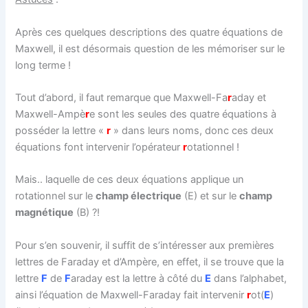
Après ces quelques descriptions des quatre équations de
Maxwell, il est désormais question de les mémoriser sur le
long terme !
Tout d’abord, il faut remarque que Maxwell-Fa
r
aday et
Maxwell-Ampè
r
e sont les seules des quatre équations à
posséder la lettre «
r
» dans leurs noms, donc ces deux
équations font intervenir l’opérateur
r
otationnel !
Mais.. laquelle de ces deux équations applique un
rotationnel sur le
champ électrique
(E) et sur le
champ
magnétique
(B) ?!
Pour s’en souvenir, il suffit de s’intéresser aux premières
lettres de Faraday et d’Ampère, en effet, il se trouve que la
lettre
F
de
F
araday est la lettre à côté du
E
dans l’alphabet,
ainsi l’équation de Maxwell-Faraday fait intervenir
r
ot(
E
)