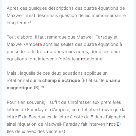
Après ces quelques descriptions des quatre équations de
Maxwell, il est désormais question de les mémoriser sur le
long terme !
Tout d’abord, il faut remarque que Maxwell-Fa
r
aday et
Maxwell-Ampè
r
e sont les seules des quatre équations à
posséder la lettre «
r
» dans leurs noms, donc ces deux
équations font intervenir l’opérateur
r
otationnel !
Mais.. laquelle de ces deux équations applique un
rotationnel sur le
champ électrique
(E) et sur le
champ
magnétique
(B) ?!
Pour s’en souvenir, il suffit de s’intéresser aux premières
lettres de Faraday et d’Ampère, en effet, il se trouve que la
lettre
F
de
F
araday est la lettre à côté du
E
dans l’alphabet,
ainsi l’équation de Maxwell-Faraday fait intervenir
r
ot(
E
)
(les deux avec des vecteurs) !