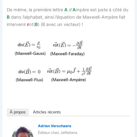
De même, la première lettre
A
d’
A
mpère est juste à côté du
B
dans l’alphabet, ainsi l’équation de Maxwell-Ampère fait
intervenir
r
ot(
B
) (B avec un vecteur) !
À propos
Articles récents
Adrien Verschaere
Éditeur
chez
JeRetiens