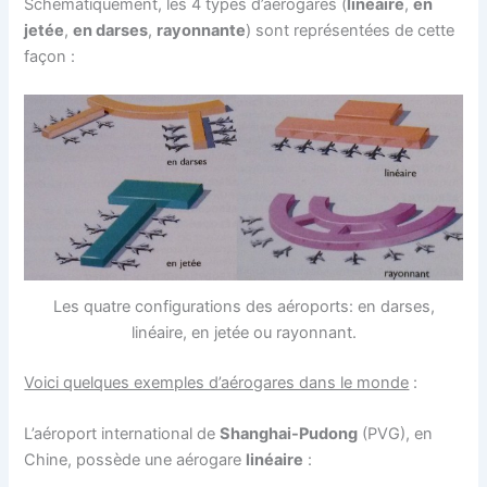
Schématiquement, les 4 types d’aérogares (
linéaire
,
en
jetée
,
en darses
,
rayonnante
) sont représentées de cette
façon :
Les quatre configurations des aéroports: en darses,
linéaire, en jetée ou rayonnant.
Voici quelques exemples d’aérogares dans le monde
:
L’aéroport international de
Shanghai-Pudong
(PVG), en
Chine, possède une aérogare
linéaire
: