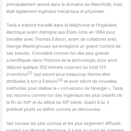
principalement œuvré dans le domaine de l’électricité, mais
était également ingénieur mécanique et physicien.
Tesla a d’abord travaillé dans la téléphonie et l’ingénierie
électrique avant d’émigrer aux États-Unis en 1884 pour
travailler avec Thomas Edison, avant de collaborer avec
George Westinghouse qui enregistra un grand nombre de
ses brevets. Considéré comme l’un des plus grands
scientifiques dans l’histoire de la technologie, pour avoir
déposé quelque 300 brevets couvrant au total 125
[
2
]
inventions
(qui seront pour beaucoup d’entre elles
[
3
]
attribuées à tort à Edison)
et avoir décrit de nouvelles
méthodes pour réaliser la « conversion de l’énergie », Tesla
est reconnu comme l’un des ingénieurs les plus créatifs de
e
e
la fin du
XIX
et du début du
XX
siècle. Quant à lui, il
préférait plutôt se définir comme un découvreur.
Ses travaux les plus connus et les plus largement diffusés
portent sur l’énergie électrique. Il a mis au point les premiers