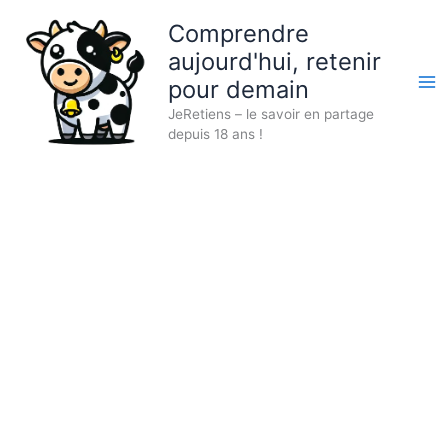
Aller
Comprendre
au
aujourd'hui, retenir
contenu
pour demain
JeRetiens – le savoir en partage
depuis 18 ans !