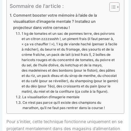
Sommaire de l'article :
Comment booster votre mémoire à l’aide de la
visualisation d’imagerie mentale ? Installez un
projecteur dans votre cerveau !
1 kg de tomates et un sac de pommes terre, des poivrons
et un citron zzzzssshh !, un piment frais (il faut penser à,
« ça va chauffer ! »), 1 kg de viande haché (penser à facile
à mâcher), du beurre et du fromage, des yaourts et de la
crème fraîche, un pack de lait (c’est frais !), 2 boîtes de
haricots rouges et du concentré de tomates, du poivre et
du sel, de l’huile d’olive, du ketchup et de la mayo,
des madeleines et des bonbons (pour le fiston), des pâtes
et du riz, un pack d’eau et du sirop de menthe, du chocolat
et du café (pour se réveiller), du shampoing (pour le gamin)
et du déo (pour Téo), des croissants et du pain (pour le
matin), du miel et de la confiture (ça colle à la figure).
La visualisation d’imagerie mentale
Ce n’est pas parce qu’il existe des champions du
marathon, qu’il ne faut pas rentrer dans la course !
Pour s’initier, cette technique fonctionne uniquement en se
projetant mentalement dans des magasins d’alimentation