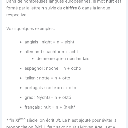
Dans de nombreuses langues européennes, le mot
nuit
est
formé par la lettre
n
suivie du
chiffre 8
dans la langue
respective.
Voici quelques exemples:
anglais : night = n + eight
allemand : nacht = n + acht
de même qu’en néerlandais
espagnol : noche = n + ocho
italien : notte = n + otto
portugais : noite = n + oito
grec : Nýchta= n + októ
français : nuit = n + (h)uit*
ème
* fin XI
siècle, on écrit
uit
. Le h est ajouté pour éviter la
prononciation [vit]. Il faut savoir qu’au Moyen Âge, u et v