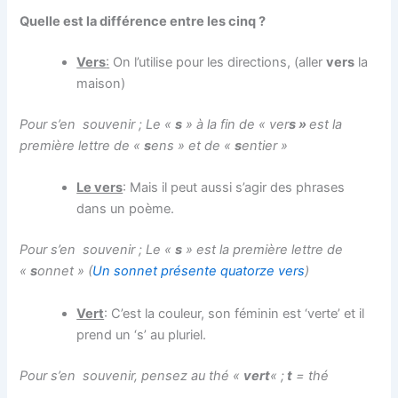
Q
uelle est la différence entre les cinq ?
Vers
:
On l’utilise pour les directions, (aller
vers
la
maison)
Pour s’en souvenir ; Le «
s
» à la fin de « ver
s »
est la
première lettre de «
s
ens » et de «
s
entier »
Le vers
: Mais il peut aussi s’agir des phrases
dans un poème.
Pour s’en souvenir ; Le «
s
» est la première lettre de
«
s
onnet » (
Un sonnet présente quatorze vers
)
Vert
: C’est la couleur, son féminin est ‘verte’ et il
prend un ‘s’ au pluriel.
Pour s’en souvenir, pensez au thé «
vert
« ;
t
= thé