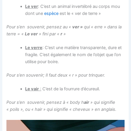
Le ver
: C’est un animal invertébré au corps mou
dont une
espèce
est le « ver de terre »
Pour s’en souvenir, pensez au «
ver »
qui « erre » dans la
terre = «
Le ver
» fini par «
r
»
Le verre
: C’est une matière transparente, dure et
fragile. C’est également le nom de l’objet que l’on
utilise pour boire.
Pour s’en souvenir; Il faut deux « r » pour trinquer.
Le vair
:
C’est de la fourrure d’écureuil.
Pour s’en souvenir, pensez à « body h
air
» qui signifie
« poils », ou « hair » qui signifie « cheveux » en anglais.