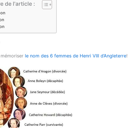
de l'article :
ion
ion
on
n
s mémoriser
le nom des 6 femmes de Henri VIII d’Angleterre
!