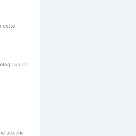
r cette
nologique de
mme attache