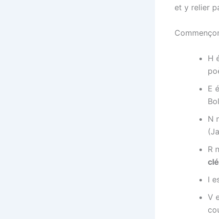
et y relier
Commençon
H 
po
E 
Bo
N n
(J
R n
cl
I e
V 
co