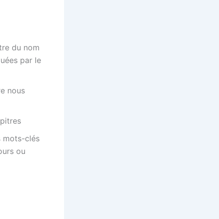
ttre du nom
quées par le
re nous
apitres
es mots-clés
ours ou