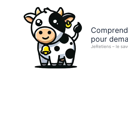
Aller
au
contenu
Comprendre
pour dema
JeRetiens – le sav