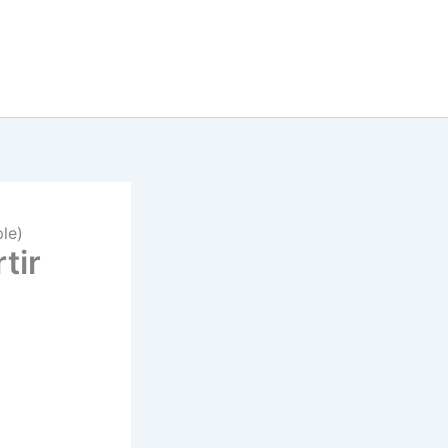
ple)
tir