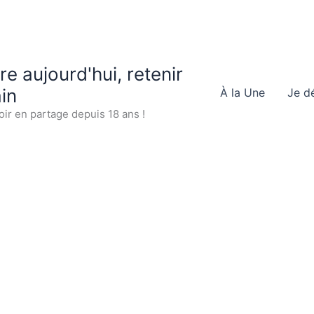
 aujourd'hui, retenir
in
À la Une
Je d
oir en partage depuis 18 ans !