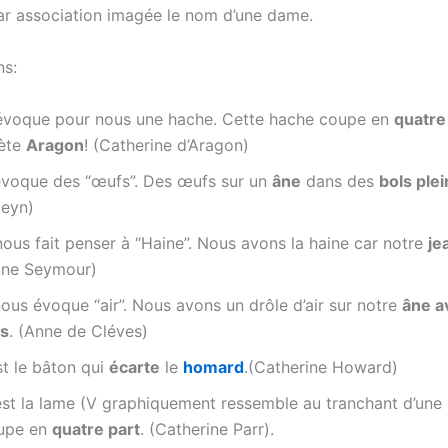
 par association imagée le nom d’une dame.
s:
évoque pour nous une hache. Cette hache coupe en
quatre
ète
Aragon
! (Catherine d’Aragon)
évoque des “œufs”. Des œufs sur un
âne
dans des
bols plei
leyn)
ous fait penser à “Haine”. Nous avons la haine car notre
je
ane Seymour)
ous évoque “air”. Nous avons un drôle d’air sur notre
âne a
és
. (Anne de Cléves)
st le bâton qui
écarte
le
homard
.(Catherine Howard)
est la lame (V graphiquement ressemble au tranchant d’une 
upe en
quatre part
. (Catherine Parr).