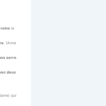
 reins
le
ns
. (Anne
ans serre
.
vec deux
lame) qui