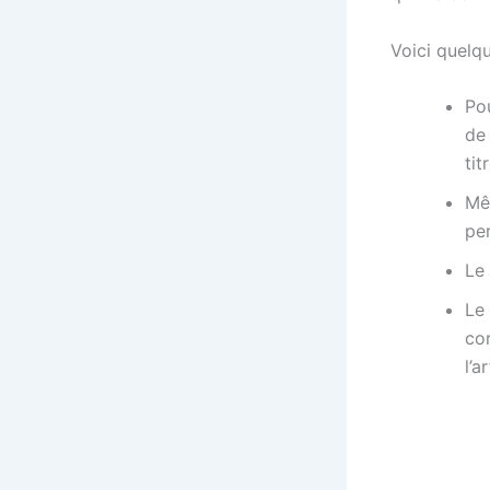
Voici quelq
Po
de 
tit
Mêm
pe
Le 
Le 
co
l’a