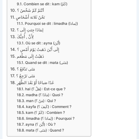
Combien se dit : kam (كَمْ)
أنْتُمْ كَمْ شَخْصً ؟
نَحْنُ ثَلاثة أَشْخَاصٍ
Pourquoi se dit : limadha (لِماذا)
لِمَاذَا جِئتِ إِلَى ؟
لِأَنَّ , أُحِبُّكَ
Où se dit : ayna (أَيْنَ)
إِلَى أَيْنَ ذَهَبتُ يَوْمَ أَمْسِ ؟
ذَهَبْتُ إِلَى مَطْعَم
Quand se dit : mata (مَتَى)
مَتَى تَدْفَعُ‏ ؟
مَتَى تَرْجِعُ‏ ؟
غَدًا صَباحًا أَوْ بَعْدَ الظُّهْرِ
hal (هَلْ ؟) : Est-ce que ?
madha (مَاذَا ؟) : Quoi ?
man (مَنْ ؟) : Qui ?
kayfa (كَيفَ ؟) : Comment ?
kam (كَمْ ؟) : Combien ?
limadha (لِماذا ؟) : Pourquoi ?
ayna (أَيْنَ ؟) : Où ?
mata (مَتَى ؟) : Quand ?