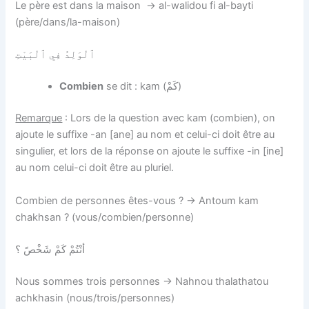
Le père est dans la maison → al-walidou fi al-bayti
(père/dans/la-maison)
ٱلْوَلِدُ فِي ٱلْبَيْتِ
Combien
se dit : kam (كَمْ)
Remarque
: Lors de la question avec kam (combien), on
ajoute le suffixe -an [ane] au nom et celui-ci doit être au
singulier, et lors de la réponse on ajoute le suffixe -in [ine]
au nom celui-ci doit être au pluriel.
Combien de personnes êtes-vous ? → Antoum kam
chakhsan ? (vous/combien/personne)
أنْتُمْ كَمْ شَخْصً ؟
Nous sommes trois personnes → Nahnou thalathatou
achkhasin (nous/trois/personnes)