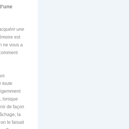
d’une
acquérir une
mémoire est
on ne vous a
r comment
ous
e toute
elligemment
, lorsque
enir de façon
âchage, la
n le faisait