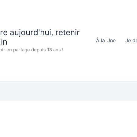
 aujourd'hui, retenir
in
À la Une
Je d
oir en partage depuis 18 ans !