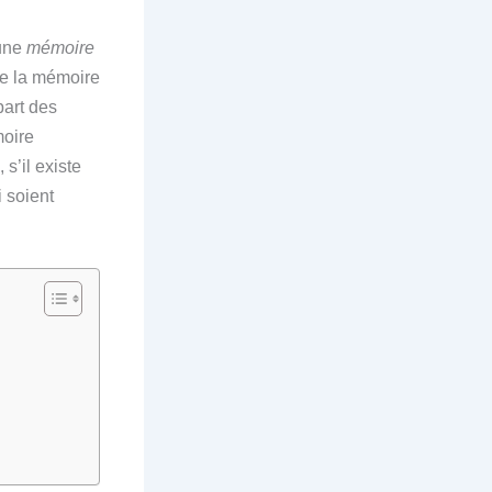
 une
mémoire
de la mémoire
part des
moire
s’il existe
 soient