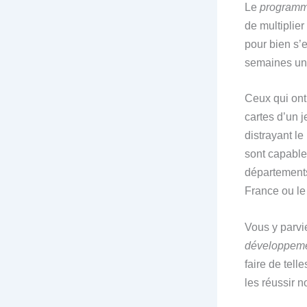
L
e
programm
de multiplie
pour bien s’
semaines un
Ceux qui ont 
cartes d’un j
distrayant le
sont capable
départements
France ou le
Vous y parvie
développeme
faire de tell
les réussir 