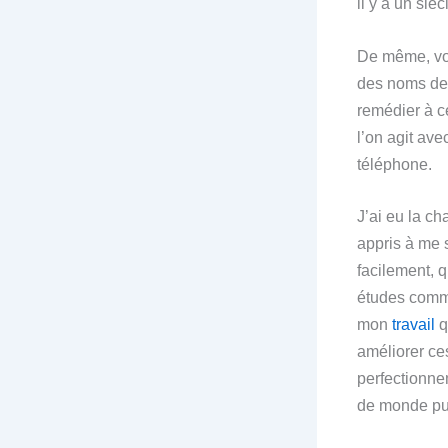
il y a un siè
De même, vou
des noms des
remédier à ce
l’on agit av
téléphone.
J’ai eu la c
appris à me 
facilement, q
études comme
mon
travail
q
améliorer ce
perfectionne
de monde pui