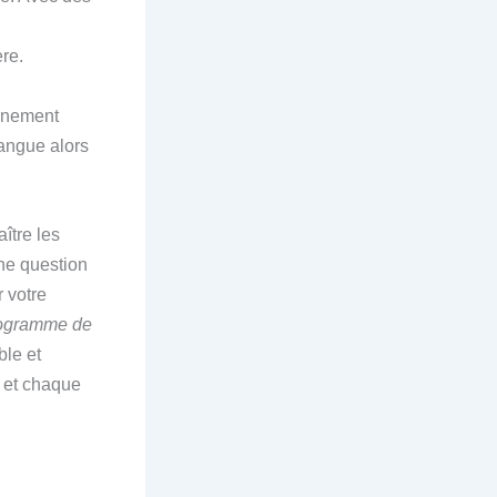
re.
ignement
langue alors
aître les
ne question
 votre
ogramme de
ble et
 et chaque