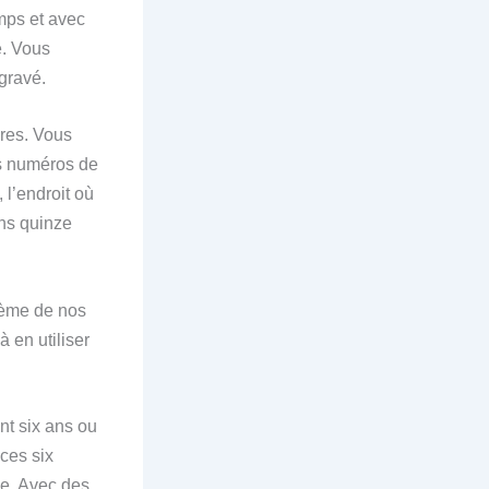
mps et avec
e. Vous
gravé.
ires. Vous
es numéros de
 l’endroit où
ns quinze
ième de nos
à en utiliser
nt six ans ou
ces six
ée. Avec des