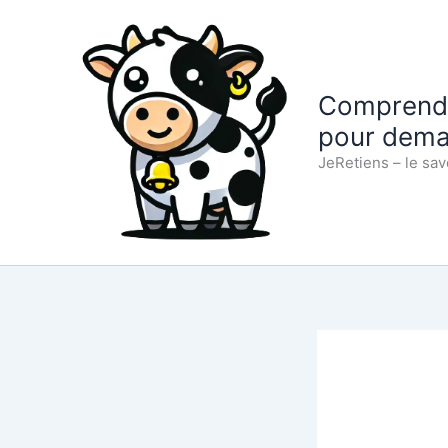
Aller
au
contenu
Comprendre
pour dema
JeRetiens – le sav