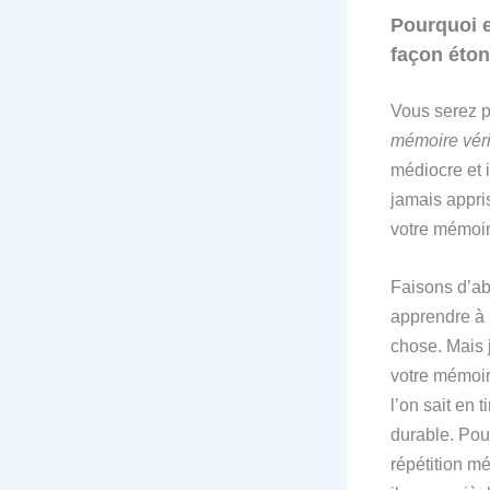
Pourquoi 
façon éto
Vous serez pe
mémoire véri
médiocre et 
jamais appri
votre mémoir
Faisons d’ab
apprendre à l
chose. Mais 
votre mémoir
l’on sait en t
durable. Pou
répétition m