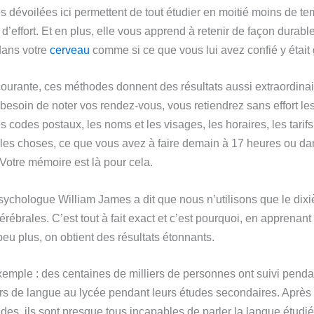
 dévoilées ici permettent de tout étudier en moitié moins de te
d’effort. Et en plus, elle vous apprend à retenir de façon durabl
 dans votre
cerveau
comme si ce que vous lui avez confié y était 
courante, ces méthodes donnent des résultats aussi extraordina
 besoin de noter vos rendez-vous, vous retiendrez sans effort l
s codes postaux, les noms et les visages, les horaires, les tarifs,
les choses, ce que vous avez à faire demain à 17 heures ou da
 Votre mémoire est là pour cela.
sychologue William James a dit que nous n’utilisons que le dix
rébrales. C’est tout à fait exact et c’est pourquoi, en apprenant 
 peu plus, on obtient des résultats étonnants.
emple : des centaines de milliers de personnes ont suivi penda
rs de langue au lycée pendant leurs études secondaires. Après 
des, ils sont presque tous incapables de parler la langue étudi