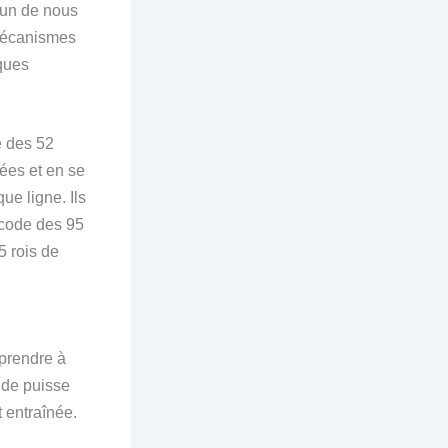
cun de nous
 mécanismes
ques
e des 52
rées et en se
ue ligne. Ils
 code des 95
5 rois de
pprendre à
nde puisse
 entraînée.