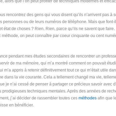
cle, alors que l’on peut profiter de techniques modernes et effica
s rencontrez des gens qui vous disent qu’ils n’arrivent pas à 
 personnes ou de leurs numéros de téléphone. Mais que font-i
t état de choses ? Rien. Rien, parce qu’ils ne savent que faire. 
ec méthode, on peut connaître par coeur cinquante ou cent numé
hance pendant mes études secondaires de rencontrer un profess
servir de ma mémoire, qui m’a montré comment on pouvait étudi
ui m’a appris à retenir définitivement tout ce qui m’était utile d
 dans la vie courante. Cela a tellement changé ma vie, telleme
ue je n’ai cessé de penser à partager ce précieux savoir avec d’
s prodigieuses techniques mentales. Après des années de rech
ment, j’ai décider de rassembler toutes ces
méthodes
afin que 
sse en bénéficier.