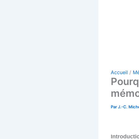
Accueil
Mé
Pourq
mémo
Par
J.-C. Mich
Introducti