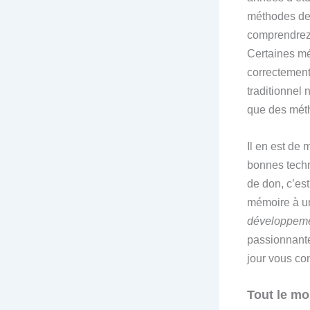
méthodes de 
comprendrez 
Certaines mé
correctement
traditionnel
que des méth
Il en est de 
bonnes techn
de don, c’es
mémoire à un
développeme
passionnant
jour vous con
Tout le mo