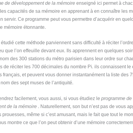
e de développement de la mémoire
enseigné ici permet à cha
r les capacités de sa mémoire en apprenant à en connaître les
en servir. Ce programme peut vous permettre d’acquérir en quel
e mémoire étonnante.
étudié cette méthode parviennent sans difficulté à réciter l’ordr
eu que l’on effeuille devant eux. Ils apprennent en quelques soi
 nom des 300 stations du métro parisien dans leur ordre sur chaq
s de réciter les 700 décimales du nombre Pi. ils connaissent le
 français, et peuvent vous donner instantanément la liste des 7
 nom des sept muses de l’antiquité.
ndrez facilement, vous aussi, si vous étudiez l
e
programme de
nt de la mémoire
. Naturellement, son but n’est pas de vous a
es prouesses, même si c’est amusant, mais le fait que tout le mo
nous montre ce que l’on peut obtenir d’une mémoire correctement