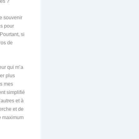
ces ?
se souvenir
ls pour
Pourtant, si
ros de
eur qui m’a
er plus
ans mes
nt simplifié
autres et à
erche et de
le maximum