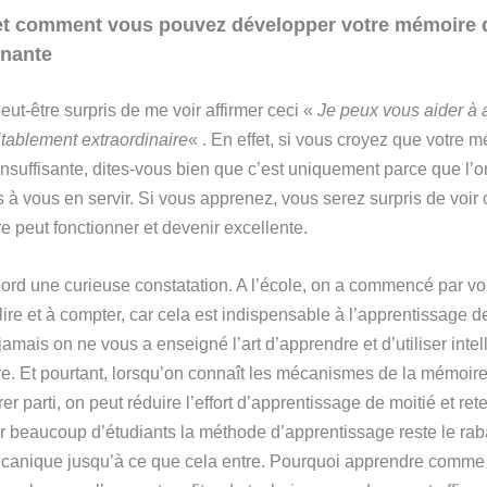
et comment vous pouvez développer votre mémoire 
nnante
ut-être surpris de me voir affirmer ceci «
Je peux vous aider à 
tablement extraordinaire
« . En effet, si vous croyez que votre 
insuffisante, dites-vous bien que c’est uniquement parce que l’
s à vous en servir. Si vous apprenez, vous serez surpris de voi
e peut fonctionner et devenir excellente.
ord une curieuse constatation. A l’école, on a commencé par v
ire et à compter, car cela est indispensable à l’apprentissage d
jamais on ne vous a enseigné l’art d’apprendre et d’utiliser int
e. Et pourtant, lorsqu’on connaît les mécanismes de la mémoire
irer parti, on peut réduire l’effort d’apprentissage de moitié et ret
r beaucoup d’étudiants la méthode d’apprentissage reste le rab
écanique jusqu’à ce que cela entre. Pourquoi apprendre comme o