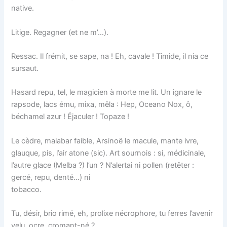
native.
Litige. Regagner (et ne m’…).
Ressac. Il frémit, se sape, na ! Eh, cavale ! Timide, il nia ce
sursaut.
Hasard repu, tel, le magicien à morte me lit. Un ignare le
rapsode, lacs ému, mixa, mêla : Hep, Oceano Nox, ô,
béchamel azur ! Éjaculer ! Topaze !
Le cèdre, malabar faible, Arsinoë le macule, mante ivre,
glauque, pis, l’air atone (sic). Art sournois : si, médicinale,
l’autre glace (Melba ?) l’un ? N’alertai ni pollen (retêter :
gercé, repu, denté…) ni
tobacco.
Tu, désir, brio rimé, eh, prolixe nécrophore, tu ferres l’avenir
velu, ocre, cromant-né ?