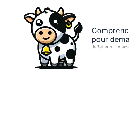
Aller
au
contenu
Comprendre
pour dema
JeRetiens – le sav