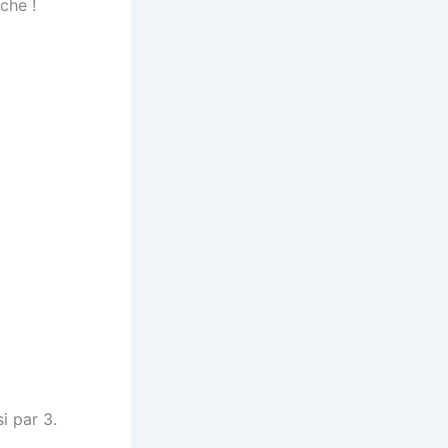
che !
i par 3.