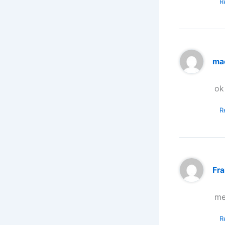
R
ma
ok
R
Fr
me
R