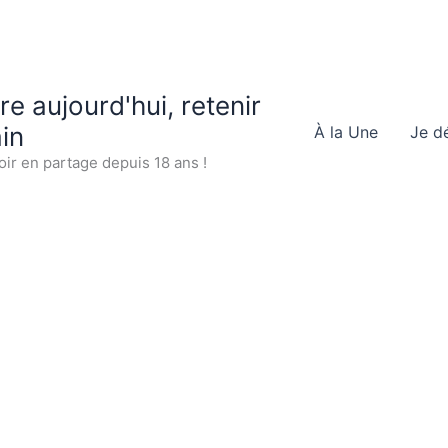
 aujourd'hui, retenir
in
À la Une
Je d
oir en partage depuis 18 ans !