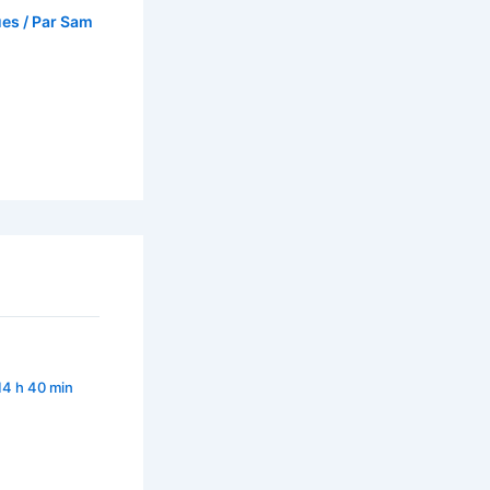
ues
/ Par
Sam
14 h 40 min