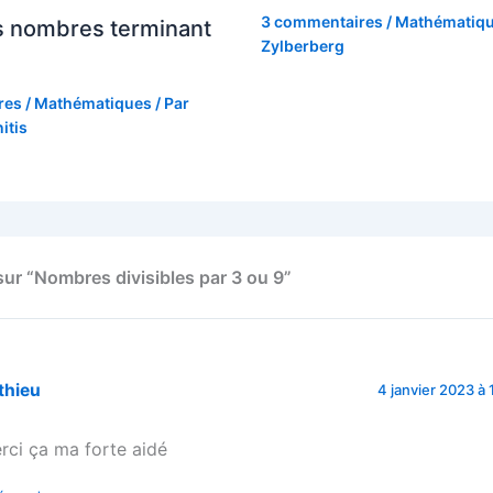
3 commentaires
/
Mathématiq
s nombres terminant
Zylberberg
res
/
Mathématiques
/ Par
itis
sur “Nombres divisibles par 3 ou 9”
thieu
4 janvier 2023 à 
rci ça ma forte aidé