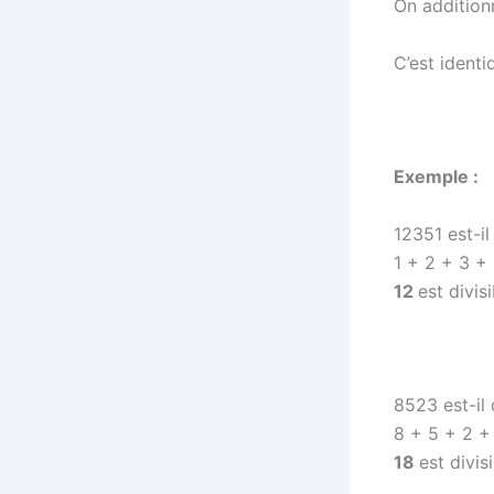
On additionn
C’est identi
Exemple :
12351 est-il
1 + 2 + 3 +
12
est divis
8523 est-il 
8 + 5 + 2 +
18
est divis