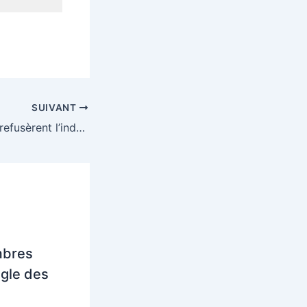
SUIVANT
Les généraux qui refusèrent l’indépendance de l’Algérie
mbres
ègle des