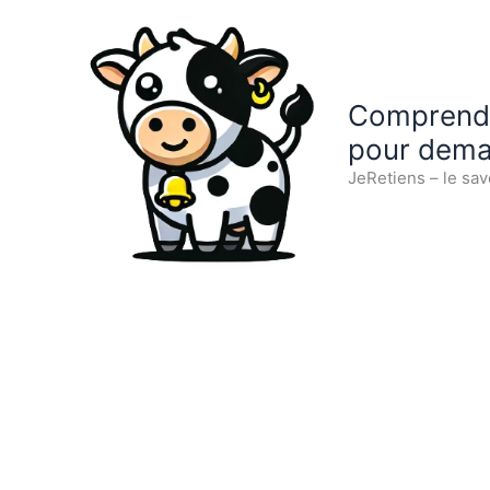
Aller
au
contenu
Comprendre
pour dema
JeRetiens – le sav