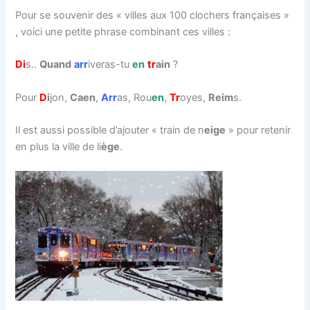
Pour se souvenir des « villes aux 100 clochers françaises »
, voici une petite phrase combinant ces villes :
Di
s..
Quand
arr
iveras-tu
en
tr
ain
?
Pour
D
i
jon,
Caen
,
Arr
as, Rou
en
,
Tr
oyes,
Reim
s.
Il est aussi possible d’ajouter « train de n
eige
» pour retenir
en plus la ville de li
ège
.