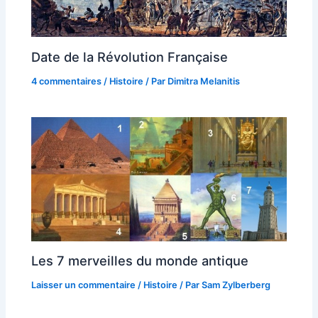
Date de la Révolution Française
4 commentaires
/
Histoire
/ Par
Dimitra Melanitis
Les 7 merveilles du monde antique
Laisser un commentaire
/
Histoire
/ Par
Sam Zylberberg