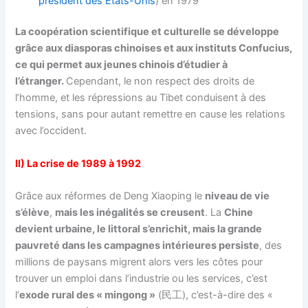
président des États-Unis
) en 1979
La coopération scientifique et culturelle se développe
grâce aux diasporas chinoises et aux instituts Confucius,
ce qui permet aux jeunes chinois d’étudier à
l’étranger.
Cependant, le non respect des droits de
l’homme, et les répressions au Tibet conduisent à des
tensions, sans pour autant remettre en cause les relations
avec l’occident.
II) La crise de 1989 à 1992
Grâce aux réformes de Deng Xiaoping le
niveau de vie
s’élève
,
mais les inégalités se creusent
. La
Chine
devient urbaine, le littoral s’enrichit, mais la grande
pauvreté dans les campagnes intérieures persiste
, des
millions de paysans migrent alors vers les côtes pour
trouver un emploi dans l’industrie ou les services, c’est
l’
exode rural des « mingong »
(民工), c’est-à-dire des «