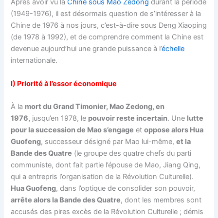
Après avoir vu la
Chine sous Mao Zedong
durant la période
(1949-1976), il est désormais question de s’intéresser à la
Chine de 1976 à nos jours, c’est-à-dire sous Deng Xiaoping
(de 1978 à 1992), et de comprendre comment la Chine est
devenue aujourd’hui une grande puissance à l’
échelle
internationale.
I) Priorité à l’essor économique
À la
mort du Grand Timonier, Mao Zedong, en
1976,
jusqu’en 1978, le
pouvoir reste incertain
. Une
lutte
pour la succession de Mao s’engage
et
oppose alors Hua
Guofeng
, successeur désigné par Mao lui-même,
et la
Bande des Quatre
(le groupe des quatre chefs du parti
communiste, dont fait partie l’épouse de Mao, Jiang Qing,
qui a entrepris l’organisation de la Révolution Culturelle).
Hua Guofeng
, dans l’optique de consolider son pouvoir,
arrête alors la Bande des Quatre
, dont les membres sont
accusés des pires excès de la Révolution Culturelle ; démis