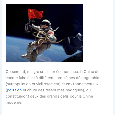
Cependant, malgré un essor économique, la Chine doit
encore faire face à différents problèmes démographiques
(surpopulation et vieillissement) et environnementaux
(
pollution
et chute des ressources hydriques), qui
constitueront deux des grands défis pour la Chine
moderne.