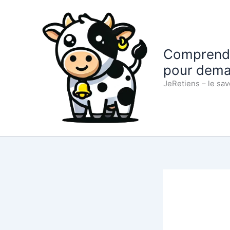
Aller
au
contenu
Comprendre
pour dema
JeRetiens – le sav