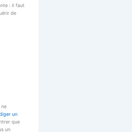
e : il faut
uérir de
 ne
diger un
ntrer que
us un