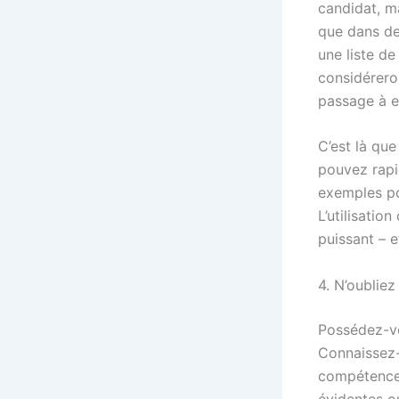
candidat, ma
que dans de
une liste d
considérero
passage à e
C’est là que
pouvez rapi
exemples po
L’utilisati
puissant – e
4. N’oublie
Possédez-vo
Connaissez-
compétences