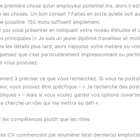
te première chose qu’un employeur potentiel lira, alors il est
e les choses. Un bon conseil ? Faites en sorte qu’elle soit a
ue possible. 150 mots suffisent amplement.
ar vous présenter en indiquant votre niveau d’études et 
 principales (« Je suis un jeune diplômé travailleur et mot
s les détails plus tard, alors n’ajoutez votre matière ou vot
 pensez que c’est particulièrement impressionnant ou pertin
l vous postulez.
lement à préciser ce que vous recherchez. Si vous ne postu
teur, vous pouvez être spécifique – « Je recherche des post
ubliques » – mais si vous voulez garder vos options ouverte
Je cherche un rôle qui me mettra au défi ».
 les compétences plutôt que les rôles
des CV commencent par énumérer le(s) dernier(s) emploi(s