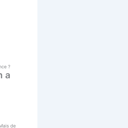
nce ?
n a
 Mais de