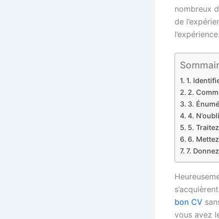
nombreux di
de l’expérie
l’expérience
Sommaire 
1. Identi
2. Comme
3. Énumé
4. N’oub
5. Traite
6. Mettez
7. Donnez
Heureusemen
s’acquièren
bon CV
sans
vous avez l