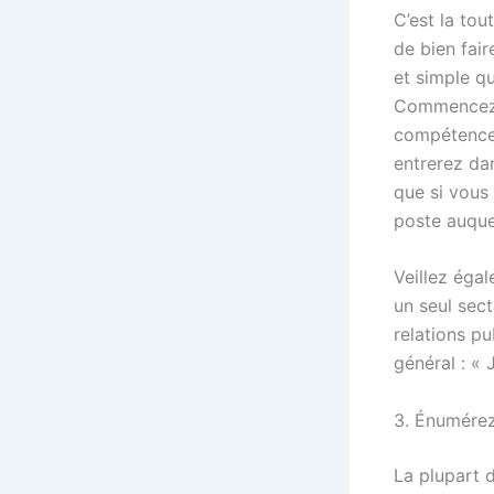
C’est la tou
de bien fair
et simple q
Commencez p
compétences
entrerez dan
que si vous
poste auque
Veillez éga
un seul sec
relations p
général : « 
3. Énumérez
La plupart 