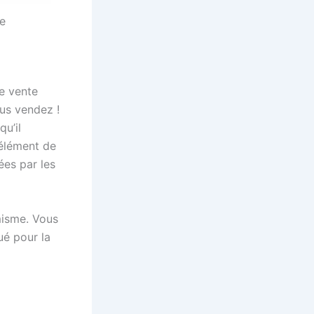
e
de vente
us vendez !
qu’il
 élément de
ées par les
amisme. Vous
ué pour la