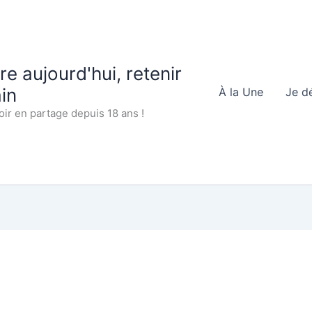
 aujourd'hui, retenir
in
À la Une
Je d
oir en partage depuis 18 ans !