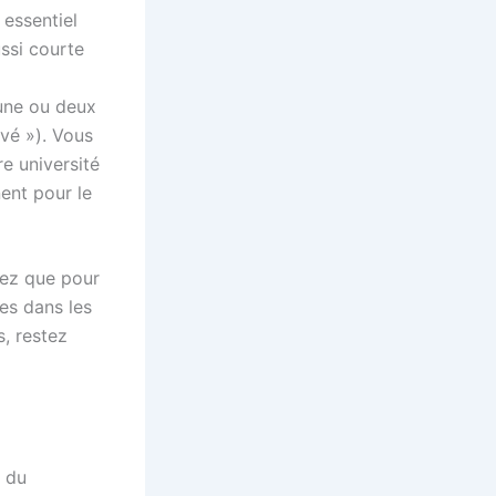
 essentiel
ussi courte
une ou deux
ivé »). Vous
re université
ent pour le
lez que pour
es dans les
s, restez
) du