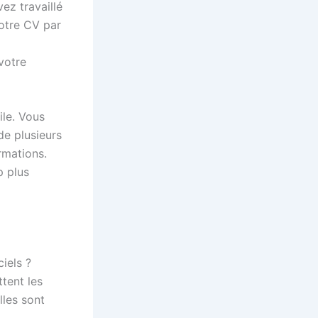
ez travaillé
otre CV par
votre
ile. Vous
de plusieurs
rmations.
p plus
iels ?
tent les
lles sont