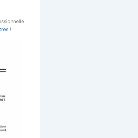
ssionnelle
tres
!