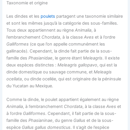
Taxonomie et origine
Les dindes et les
poulets
partagent une taxonomie similaire
et sont les mêmes jusqu’à la catégorie des sous-familles.
Tous deux appartiennent au règne
Animalia
, à
l’embranchement
Chordata
, à la classe
Aves
et à l’ordre
Galliformes
(ce que l’on appelle communément les
gallinacés). Cependant, la dinde fait partie de la sous-
famille des
Phasianidae
, le genre étant
Meleagris
. Il existe
deux espèces distinctes :
Meleagris gallopavo
, qui est la
dinde domestique ou sauvage commune, et
Meleagis
ocellata
, ou dinde ocellée, qui est originaire de la péninsule
du Yucatan au Mexique.
Comme la dinde, le poulet appartient également au règne
Animalia
, à l’embranchement
Chordata
, à la classe
Aves
et
à l’ordre
Galliformes
. Cependant, il fait partie de la sous-
famille des
Phasianinae
, du genre
Gallus
et de la sous-
espèce
Gallus gallus domesticus
. Il s’agit de l’espèce