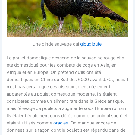
Une dinde sauvage qui
glougloute
.
Le poulet domestique descend de la sauvagine rouge et a
été domestiqué pour les combats de coqs en Asie, en
Afrique et en Europe. On prétend qu’ils ont été
domestiqués en Chine du Sud dès 6000 avant J.-C., mais il
n’est pas certain que ces oiseaux soient réellement
apparentés au poulet domestique moderne. Ils étaient
considérés comme un aliment rare dans la Grèce antique,
mais l’élevage de poulets a augmenté sous l’Empire romain.
Ils étaient également considérés comme un animal sacré et
étaient utilisés comme
oracles
. On manque encore de
données sur la façon dont le poulet s’est répandu dans de