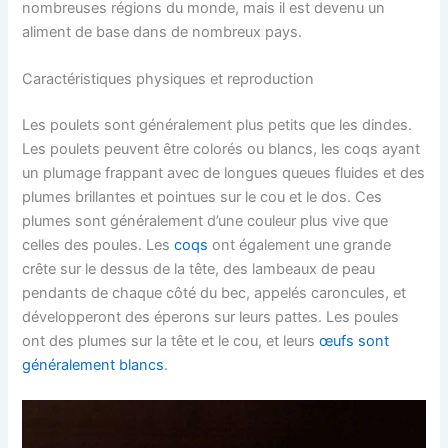
nombreuses régions du monde, mais il est devenu un
aliment de base dans de nombreux pays.
Caractéristiques physiques et reproduction
Les poulets sont généralement plus petits que les dindes.
Les poulets peuvent être colorés ou blancs, les coqs ayant
un plumage frappant avec de longues queues fluides et des
plumes brillantes et pointues sur le cou et le dos. Ces
plumes sont généralement d’une couleur plus vive que
celles des poules. Les
coqs
ont également une grande
crête sur le dessus de la tête, des lambeaux de peau
pendants de chaque côté du bec, appelés caroncules, et
développeront des éperons sur leurs pattes. Les poules
ont des plumes sur la tête et le cou, et leurs
œufs sont
généralement blancs
.