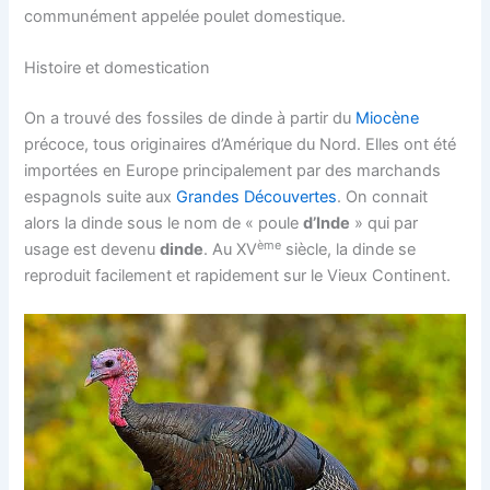
communément appelée poulet domestique.
Histoire et domestication
On a trouvé des fossiles de dinde à partir du
Miocène
précoce, tous originaires d’Amérique du Nord. Elles ont été
importées en Europe principalement par des marchands
espagnols suite aux
Grandes Découvertes
. On connait
alors la dinde sous le nom de « poule
d’Inde
» qui par
ème
usage est devenu
dinde
. Au XV
siècle, la dinde se
reproduit facilement et rapidement sur le Vieux Continent.