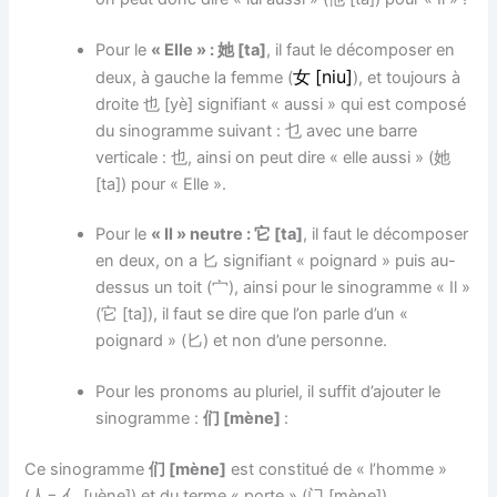
Pour le
« Elle » : 她 [ta]
, il faut le décomposer en
[niu]
deux, à gauche la femme (
女
), et toujours à
droite 也 [yè] signifiant « aussi » qui est composé
du sinogramme suivant : 乜 avec une barre
verticale : 也, ainsi on peut dire « elle aussi » (她
[ta]) pour « Elle ».
Pour le
« Il » neutre : 它 [ta]
, il faut le décomposer
en deux, on a 匕 signifiant « poignard » puis au-
dessus un toit (宀), ainsi pour le sinogramme « Il »
(它 [ta]), il faut se dire que l’on parle d’un «
poignard » (匕) et non d’une personne.
Pour les pronoms au pluriel, il suffit d’ajouter le
sinogramme :
们 [mène]
:
Ce sinogramme
们 [mène]
est constitué de « l’homme »
(
=
[uène]) et du terme « porte » (门 [mène]).
人
亻