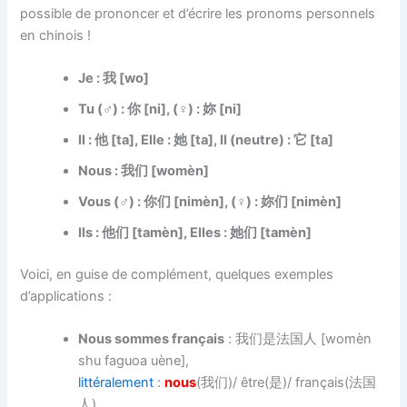
possible de prononcer et d’écrire les pronoms personnels
en chinois !
Je : 我 [wo]
Tu (♂) : 你 [ni], (♀) : 妳 [ni]
Il : 他 [ta], Elle : 她 [ta], Il (neutre) : 它 [ta]
Nous : 我们 [womèn]
Vous (♂) : 你们 [nimèn], (♀) : 妳们 [nimèn]
Ils : 他们 [tamèn], Elles : 她们 [tamèn]
Voici, en guise de complément, quelques exemples
d’applications :
Nous sommes français
: 我们是法国人 [womèn
shu faguoa uène],
littéralement
:
nous
(我们)/ être(是)/ français(法国
人)