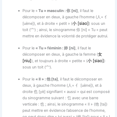
Pour le «
Tu » masculin :
[ni]
, il faut le
你
décomposer en deux, à gauche l’homme (
=
人
亻
[siao]
[uène]), et à droite « petit » (
小
) sous un
toit (
) ; ainsi, le sinogramme
[ni] « Tu » peut
宀
你
mettre en évidence la volonté de protéger autrui.
Pour le
« Tu » féminin :
[ni]
, il faut le
妳
décomposer en deux, à gauche la femme (
女
[niu]
[siao]
), et toujours à droite « petite » (
小
)
sous un toit (
).
宀
Pour le
« Il » : 他 [ta]
, il faut le décomposer en
deux, à gauche l’homme (
=
[uène]), et à
人
亻
droite 也 [yè] signifiant « aussi » qui est composé
du sinogramme suivant : 乜 avec une barre
verticale : 也 ; ainsi, le sinogramme « Il » (他 [ta])
peut mettre en évidence l’absence de l’homme,
on peut donc dire « lui aussi » (他 [ta]) pour « Il » !