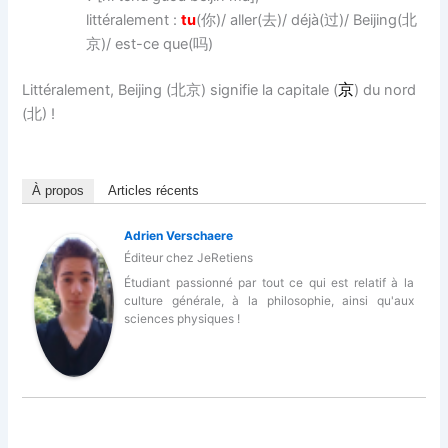
littéralement :
tu
(你)/ aller(去)/ déjà(过)/ Beijing(北
京)/ est-ce que(吗)
Littéralement, Beijing (北京) signifie la capitale (
京
) du nord
(北) !
À propos
Articles récents
Adrien Verschaere
Éditeur
chez
JeRetiens
Étudiant passionné par tout ce qui est relatif à la
culture générale, à la philosophie, ainsi qu'aux
sciences physiques !