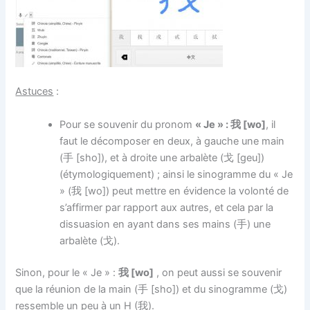
Astuces
:
Pour se souvenir du pronom
« Je » : 我 [wo]
, il
faut le décomposer en deux, à gauche une main
(手 [sho]), et à droite une arbalète (戈 [geu])
(étymologiquement) ; ainsi le sinogramme du « Je
» (我 [wo]) peut mettre en évidence la volonté de
s’affirmer par rapport aux autres, et cela par la
dissuasion en ayant dans ses mains (手) une
arbalète (戈).
Sinon, pour le « Je » :
我 [wo]
, on peut aussi se souvenir
que la réunion de la main (手 [sho]) et du sinogramme (戈)
ressemble un peu à un H (我).