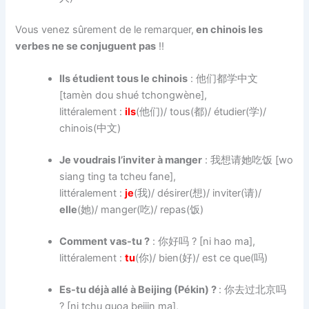
Vous venez sûrement de le remarquer,
en chinois les
verbes ne se conjuguent pas
!!
Ils étudient tous le chinois
: 他们
都
学中文
[tamèn dou shué tchongwène],
littéralement :
ils
(他们)/ tous(都)/ étudier(学)/
chinois(中文)
Je voudrais l’inviter à manger
: 我想请她吃饭 [wo
siang ting ta tcheu fane],
littéralement :
je
(我)/ désirer(想)/ inviter(请)/
elle
(她)/ manger(吃)/ repas(饭)
Comment vas-tu ?
: 你好吗 ? [ni hao ma],
littéralement :
tu
(你)/ bien(好)/ est ce que(吗)
Es-tu déjà allé à Beijing (Pékin) ?
:
你去过北京吗
? [ni tchu guoa beijin ma],