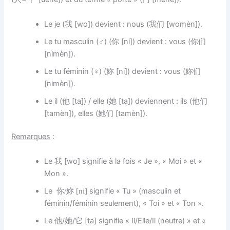
Le je (我 [wo]) devient : nous (我们 [womèn]).
Le tu masculin (
♂
) (你 [ni]) devient : vous (你们
[nimèn]).
Le tu féminin (
♀
) (
[ni]) devient : vous (妳们
妳
[nimèn]).
Le il (他 [ta]) / elle (她 [ta]) deviennent : ils (他们
[tamèn]), elles (她们 [tamèn]).
Remarques
:
Le 我 [wo] signifie à la fois « Je », « Moi » et «
Mon ».
Le
signifie « Tu » (masculin et
你/妳 [ni]
féminin/féminin seulement), « Toi » et « Ton ».
Le 他/她/它 [ta] signifie « Il/Elle/Il (neutre) » et «