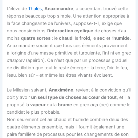
L’élève de
Thalès
,
Anaximandre
, a cependant trouvé cette
réponse beaucoup trop simple. Une attention appropriée à
la face changeante de l’univers, suppose-t-il, exige que
nous considérions l
‘interaction cyclique
de choses d’au
moins
quatre sortes
: le
chaud
, le
froid
, le
sec
et l’
humide
.
Anaximandre soutient que tous ces éléments proviennent
à l’origine d’une masse primitive et turbulente, l’infini en grec
απειρων
(apeirôn). Ce n’est que par un processus graduel
de distillation que tout le reste émerge – la terre, l’air, le feu,
l’eau, bien sûr – et même les êtres vivants évoluent.
Le Milesien suivant,
Anaximène
, revient à la conviction qu’il
doit y avoir
un seul type de choses au cœur de tout
, et il a
proposé la
vapeur
ou la
brume
en grec
αερ
(aer) comme le
candidat le plus probable.
Non seulement cet air chaud et humide combine deux des
quatre éléments ensemble, mais il fournit également une
paire familière de processus pour les changements de son