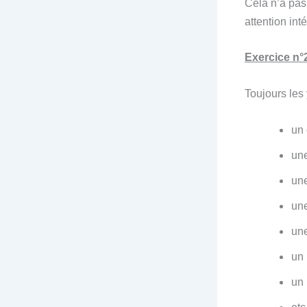
Cela n’a pas
attention int
Exercice n°
Toujours les 
un 
une
une
une
une
un 
un