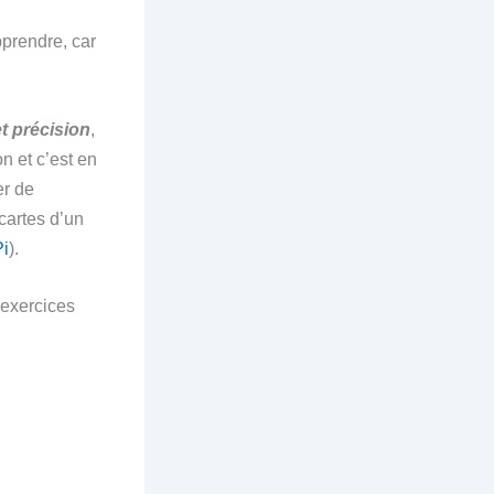
pprendre, car
et précision
,
n et c’est en
er de
 cartes d’un
Pi
).
 exercices