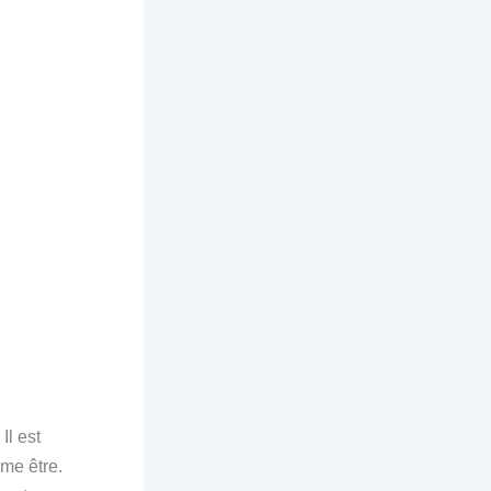
Il est
me être.