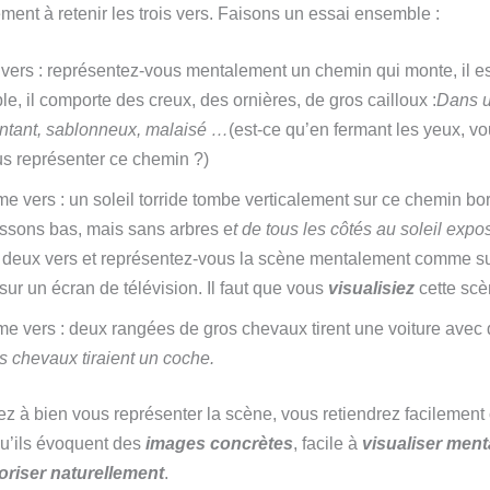
ment à retenir les trois vers. Faisons un essai ensemble :
vers : représentez-vous mentalement un chemin qui monte, il es
le, il comporte des creux, des ornières, de gros cailloux :
Dans 
ntant, sablonneux, malaisé …
(est-ce qu’en fermant les yeux, vo
s représenter ce chemin ?)
e vers : un soleil torride tombe verticalement sur ce chemin bo
ssons bas, mais sans arbres e
t de tous les côtés au soleil exp
 deux vers et représentez-vous la scène mentalement comme s
sur un écran de télévision. Il faut que vous
visualisiez
cette scè
e vers : deux rangées de gros chevaux tirent une voiture avec di
ts chevaux tiraient un coche.
ez à bien vous représenter la scène, vous retiendrez facilement 
qu’ils évoquent des
images concrètes
, facile à
visualiser men
riser naturellement
.