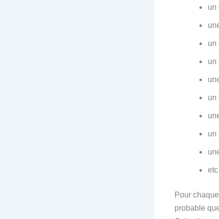
un 
une
un 
un 
un
un 
une
un
une
etc
Pour chaque 
probable que