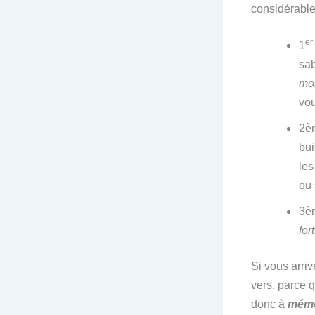
considérable
er
1
sab
mo
vou
2èm
bui
les
ou 
3èm
for
Si vous arriv
vers, parce 
donc à
mémo