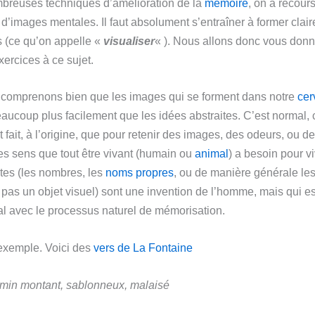
breuses techniques d’amélioration de la
mémoire
, on a recour
 d’images mentales. Il faut absolument s’entraîner à former clai
s (ce qu’on appelle «
visualiser
« ). Nous allons donc vous don
xercices à ce sujet.
 comprenons bien que les images qui se forment dans notre
cer
aucoup plus facilement que les idées abstraites. C’est normal, c
 fait, à l’origine, que pour retenir des images, des odeurs, ou d
les sens que tout être vivant (humain ou
animal
) a besoin pour vi
ites (les nombres, les
noms propres
, ou de manière générale le
 pas un objet visuel) sont une invention de l’homme, mais qui es
al avec le processus naturel de mémorisation.
exemple. Voici des
vers de La Fontaine
min montant, sablonneux, malaisé