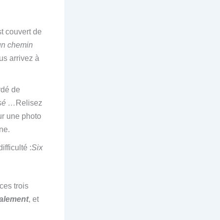
t couvert de
un chemin
us arrivez à
rdé de
osé …
Relisez
ur une photo
ne.
fficulté :
Six
ces trois
talement
, et