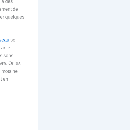
s à des
rement de
ner quelques
veau
se
ar le
es sons,
vre. Or les
s mots ne
t en