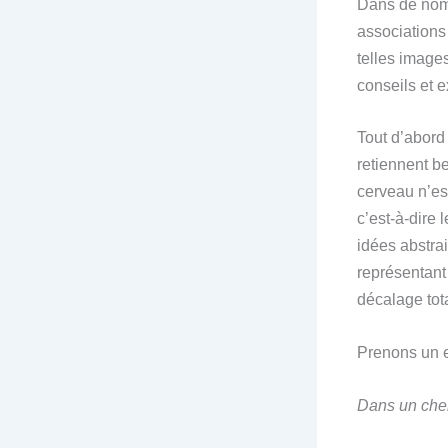
Dans de nom
associations
telles image
conseils et e
Tout d’abord
retiennent be
cerveau n’est
c’est-à-dire 
idées abstra
représentant
décalage tot
Prenons un 
Dans un che