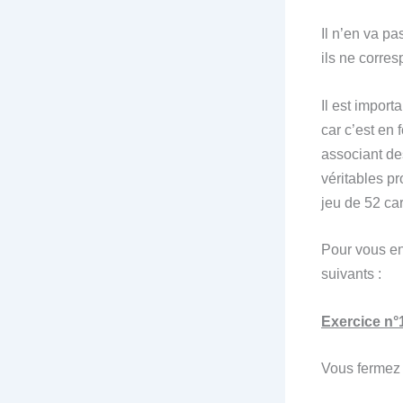
Il n’en va p
ils ne corre
Il est impor
car c’est en 
associant de
véritables 
jeu de 52 car
Pour vous en
suivants :
Exercice n°
Vous fermez 