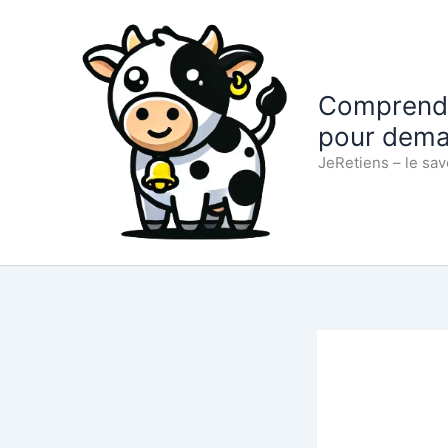
Aller
au
contenu
Comprendre
pour dema
JeRetiens – le sav