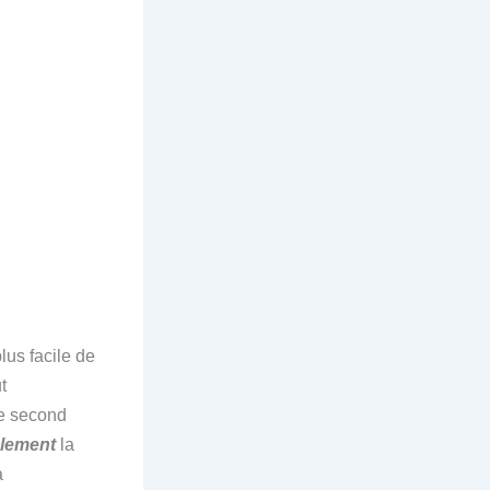
lus facile de
t
le second
alement
la
a