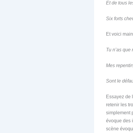
Et de tous l
Six forts che
Et voici main
Tu n’as que 
Mes repentir
Sont le défa
Essayez de l
retenir les t
simplement p
évoque des i
scène évoqué