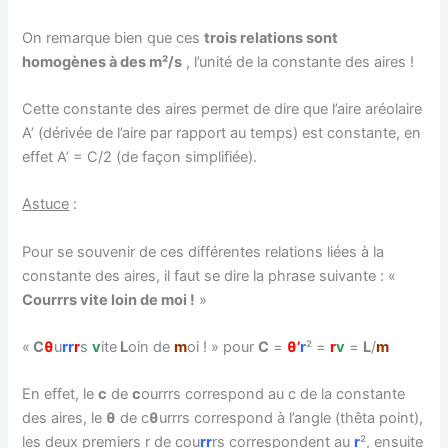
On remarque bien que ces
trois relations sont
homogènes à des m²/s
, l’unité de la constante des aires !
Cette constante des aires permet de dire que l’aire aréolaire
A’ (dérivée de l’aire par rapport au temps) est constante, en
effet A’ = C/2 (de façon simplifiée).
Astuce
:
Pour se souvenir de ces différentes relations liées à la
constante des aires, il faut se dire la phrase suivante : «
Courrrs vite loin de moi !
»
«
C
θ
u
rr
r
s
v
ite
L
oin de
m
oi ! » pour
C
=
θ’
r
² =
r
v
=
L
/
m
En effet, le
c
de
c
ourrrs correspond au c de la constante
des aires, le
θ
de c
θ
urrrs correspond à l’angle (thêta point),
les deux premiers r de cou
rr
rs correspondent au
r
², ensuite