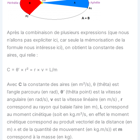
Après la combinaison de plusieurs expressions (que nous
n’allons pas expliciter ici, car seule la mémorisation de la
formule nous intéresse ici), on obtient la constante des
aires, qui relie :
C = θ’ × r² = r × v = L/m
Avec
C
la constante des aires (en m²/s), θ (thêta) est
l’angle parcouru (en rad),
θ’
(thêta point) est la vitesse
angulaire (en rad/s),
v
est la vitesse linéaire (en m/s) ,
r
correspond au rayon qui balaie l’aire (en m),
L
correspond
au moment cinétique (soit en kg.m²/s, en effet le moment
cinétique correspond au produit vectoriel de la distance (en
m) ʌ et de la quantité de mouvement (en kg.m/s)) et
m
correspond à la masse (en kg).