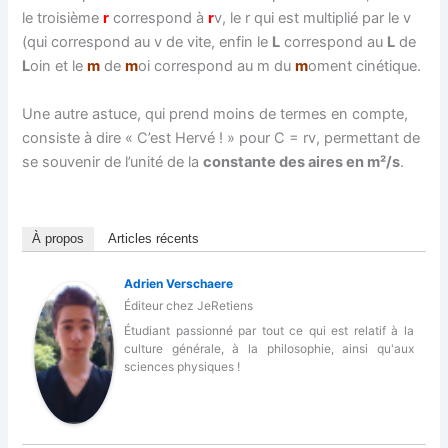
le troisième
r
correspond à
r
v, le r qui est multiplié par le v
(qui correspond au v de vite, enfin le
L
correspond au
L
de
L
oin et le
m
de
m
oi correspond au m du
m
oment cinétique.
Une autre astuce, qui prend moins de termes en compte,
consiste à dire « C’est Hervé ! » pour C = rv, permettant de
se souvenir de l’unité de la
constante des aires en m²/s
.
À propos
Articles récents
Adrien Verschaere
Éditeur
chez
JeRetiens
Étudiant passionné par tout ce qui est relatif à la
culture générale, à la philosophie, ainsi qu'aux
sciences physiques !