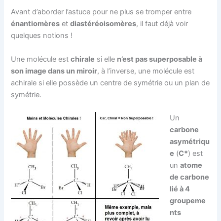
Avant d’aborder l’astuce pour ne plus se tromper entre
énantiomères
et
diastéréoisomères
, il faut déjà voir
quelques notions !
Une molécule est
chirale
si elle
n’est pas superposable à
son image dans un miroir
, à l’inverse, une molécule est
achirale si elle possède un centre de symétrie ou un plan de
symétrie.
Un
carbone
asymétriqu
e
(
C*
) est
un
atome
de carbone
lié à 4
groupeme
nts