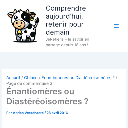
Aller
Comprendre
au
aujourd'hui,
contenu
retenir pour
demain
JeRetiens – le savoir en
partage depuis 18 ans !
Accueil
Chimie
Énantiomères ou Diastéréoisomères ?
Page de commentaire 3
Énantiomères ou
Diastéréoisomères ?
Par
Adrien Verschaere
/
28 avril 2016