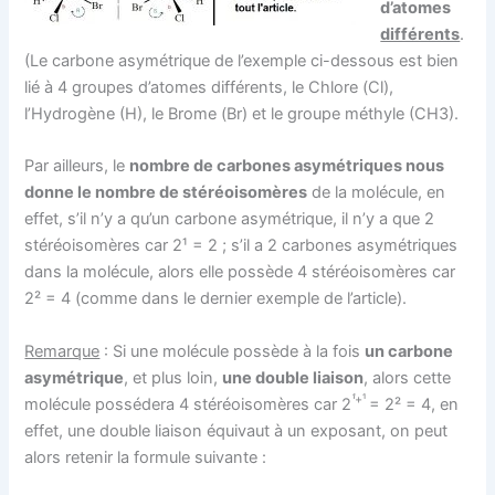
d’atomes
différents
.
(Le carbone asymétrique de l’exemple ci-dessous est bien
lié à 4 groupes d’atomes différents, le Chlore (Cl),
l’Hydrogène (H), le Brome (Br) et le groupe méthyle (CH3).
Par ailleurs, le
nombre de carbones asymétriques nous
donne le nombre de stéréoisomères
de la molécule, en
effet, s’il n’y a qu’un carbone asymétrique, il n’y a que 2
stéréoisomères car 2¹ = 2 ; s’il a 2 carbones asymétriques
dans la molécule, alors elle possède 4 stéréoisomères car
2² = 4 (comme dans le dernier exemple de l’article).
Remarque
: Si une molécule possède à la fois
un carbone
asymétrique
, et plus loin,
une double liaison
, alors cette
¹
+¹
molécule possédera 4 stéréoisomères car 2
= 2² = 4, en
effet, une double liaison équivaut à un exposant, on peut
alors retenir la formule suivante :