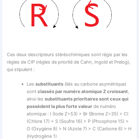
Ces deux descripteurs stéréochimiques sont régis par les
règles de CIP (règles de priorité de Cahn, Ingold et Prelog),
qui stipulent :
Les
substituants
(liés au carbone asymétrique)
sont
classés par numéro atomique Z croissant
,
ainsi les
substituants prioritaires sont ceux qui
possèdent la plus forte valeur
de numéro
atomique : I (Iode Z=53) > Br (Brome Z=35) > Cl
(Chlore 17) > S (Soufre 16) > P (Phosphore 15) >
O (Oxygène 8) > N (Azote 7) > C (Carbone 6) > H
(Hydrogène 1)