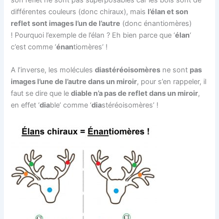
son reflet ne sont pas superposables car les bois sont de
différentes couleurs (donc chiraux), mais
l’élan et son
reflet sont images l’un de l’autre
(donc énantiomères)
! Pourquoi l’exemple de l’élan ? Eh bien parce que ‘
élan
‘
c’est comme ‘
énan
tiomères’ !
A l’inverse, les molécules
diastéréoisomères
ne sont
pas
images l’une de l’autre dans un miroir
, pour s’en rappeler, il
faut se dire que le
diable n’a pas de reflet dans un miroir
,
en effet ‘
dia
ble’ comme ‘
dia
stéréoisomères’ !