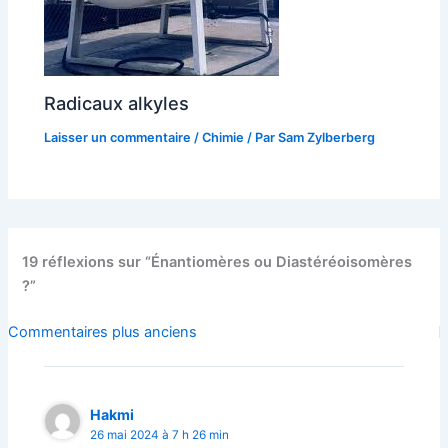
Radicaux alkyles
Laisser un commentaire
/
Chimie
/ Par
Sam Zylberberg
19 réflexions sur “Énantiomères ou Diastéréoisomères
?”
Commentaires
Commentaires plus anciens
plus
récents
Hakmi
26 mai 2024 à 7 h 26 min