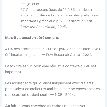
des joueurs.
67 % des joueurs âgés de 16 à 35 ans déclarent
avoir rencontré de bons amis ou des partenaires
importants grâce aux jeux. —
Entertainment
Software Association, 2025
.
Mais il y a aussi un côté sombre.
41 % des adolescents joueurs de jeux vidéo déclarent avoir
été insultés en jouant. — Pew Research Center, 2024.
La toxicité est un problème réel, et le contexte du jeu est
important.
Les adolescents qui jouaient uniquement avec d’autres
percevaient de meilleures amitiés et compétences sociales
que ceux qui jouaient seuls. — NCBI, 2024.
Au fait,
si vous cherchez un endroit pour essayer