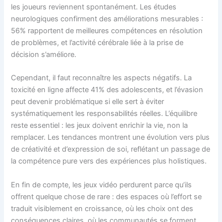
les joueurs reviennent spontanément. Les études
neurologiques confirment des améliorations mesurables :
56% rapportent de meilleures compétences en résolution
de problèmes, et l’activité cérébrale liée à la prise de
décision s’améliore.
Cependant, il faut reconnaître les aspects négatifs. La
toxicité en ligne affecte 41% des adolescents, et l’évasion
peut devenir problématique si elle sert à éviter
systématiquement les responsabilités réelles. L’équilibre
reste essentiel : les jeux doivent enrichir la vie, non la
remplacer. Les tendances montrent une évolution vers plus
de créativité et d’expression de soi, reflétant un passage de
la compétence pure vers des expériences plus holistiques.
En fin de compte, les jeux vidéo perdurent parce qu’ils
offrent quelque chose de rare : des espaces où l’effort se
traduit visiblement en croissance, où les choix ont des
conséquences claires, où les communautés se forment