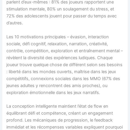
parlent d’eux-mêmes : 81% des joueurs rapportent une
stimulation mentale, 80% un soulagement du stress, et
72% des adolescents jouent pour passer du temps avec
d’autres.
Les 10 motivations principales – évasion, interaction
sociale, défi cognitif, relaxation, narration, créativité,
contrôle, compétition, exploration et entraînement mental –
révèlent la diversité des expériences ludiques. Chaque
joueur trouve quelque chose de différent selon ses besoins
: liberté dans les mondes ouverts, maîtrise dans les jeux
compétitifs, connexions sociales dans les MMO (67% des
jeunes adultes y rencontrent des amis proches), ou
exploration émotionnelle dans les jeux narratifs.
La conception intelligente maintient l’état de flow en
équilibrant défi et compétence, créant un engagement
profond. Les mécaniques de progression, le feedback
immédiat et les récompenses variables expliquent pourquoi