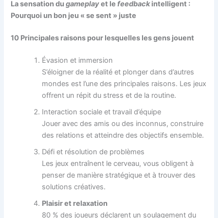
La sensation du
gameplay
et le
feedback
intelligent :
Pourquoi un bon jeu « se sent » juste
10 Principales raisons pour lesquelles les gens jouent
Évasion et immersion
S’éloigner de la réalité et plonger dans d’autres
mondes est l’une des principales raisons. Les jeux
offrent un répit du stress et de la routine.
Interaction sociale et travail d’équipe
Jouer avec des amis ou des inconnus, construire
des relations et atteindre des objectifs ensemble.
Défi et résolution de problèmes
Les jeux entraînent le cerveau, vous obligent à
penser de manière stratégique et à trouver des
solutions créatives.
Plaisir et relaxation
80 % des joueurs déclarent un soulagement du