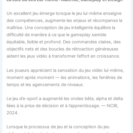
Un excellent jeu émerge lorsque le jeu lui-même enseigne
des compétences, augmente les enjeux et récompense la
maîtrise. Une conception de jeu intelligente équilibre la
difficulté de manière à ce que le
gameplay
semble
équitable, lisible et profond. Des commandes claires, des
objectifs nets et des boucles de rétroaction généreuses
aident les jeux vidéo à transformer l’effort en croissance.
Les joueurs apprécient la sensation du jeu vidéo lui-même,
moment après moment — les animations, les fenêtres de
temps et les agencements de niveaux.
Le jeu d’e-sport a augmenté les ondes bêta, alpha et delta
liées à la prise de décision et à l’apprentissage. — NCBI,
2024.
Lorsque le processus de jeu et la conception du jeu