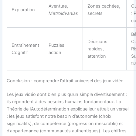
Aventure,
Zones cachées,
Cu
Exploration
Metroidvanias
secrets
: 
co
Bé
Décisions
C
Entraînement
Puzzles,
rapides,
Ri
Cognitif
action
attention
Su
tr
Conclusion : comprendre l’attrait universel des jeux vidéo
Les jeux vidéo sont bien plus qu’un simple divertissement :
ils répondent à des besoins humains fondamentaux. La
Théorie de l’Autodétermination explique leur attrait universel
: les jeux satisfont notre besoin d’autonomie (choix
significatifs), de compétence (progression mesurable) et
d’appartenance (communautés authentiques). Les chiffres