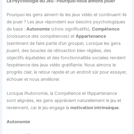
La Psychologie du Jeu : Pourquoi nous aimons jouer
Pourquoi les gens aiment-ils les jeux vidéo et continuent-ils
de jouer ? Les jeux répondent aux besoins psychologiques
de base :
Autonomie
(choix significatifs),
Compétence
(croissance des compétences) et
Appartenance
(sentiment de faire partie d’un groupe). Lorsque les gens
jouent, des boucles de rétroaction bien réglées, des
objectifs équitables et des fonctionnalités sociales rendent
l’expérience des jeux vidéo gratifiante. Nous aimons le
progrès clair, le retour rapide et un endroit sûr pour essayer,
échouer et nous améliorer.
Lorsque l’Autonomie, la Compétence et l’Appartenance
sont alignées, les gens apprécient naturellement le jeu et
reviennent, car le jeu engage la
motivation intrinsèque
.
Autonomie