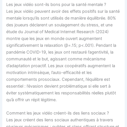
Les jeux vidéo sont-ils bons pour la santé mentale ?
Les jeux vidéo peuvent avoir des effets positifs sur la santé
mentale lorsqu’ils sont utilisés de manière équilibrée. 80%
des joueurs déclarent un soulagement du stress, et une
étude du Journal of Medical Internet Research (2024)
montre que les jeux en monde ouvert augmentent
significativement la relaxation (β=.15; p<.001). Pendant la
pandémie COVID-19, les jeux ont restauré l’agentivité, la
communauté et le but, agissant comme mécanisme
d’adaptation proactif. Les jeux coopératifs augmentent la
motivation intrinsèque, l’auto-efficacité et les
comportements prosociaux. Cependant, l’équilibre est
essentiel : l’évasion devient problématique si elle sert à
éviter systématiquement les responsabilités réelles plutôt
qu’à offrir un répit légitime.
Comment les jeux vidéo créent-ils des liens sociaux ?
Les jeux créent des liens sociaux authentiques à travers
plusieurs mécanismes : guildes et clans offrant structure et