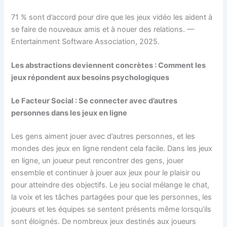
71 % sont d’accord pour dire que les jeux vidéo les aident à
se faire de nouveaux amis et à nouer des relations. —
Entertainment Software Association, 2025.
Les abstractions deviennent concrètes : Comment les
jeux répondent aux besoins psychologiques
Le Facteur Social : Se connecter avec d’autres
personnes dans les jeux en ligne
Les gens aiment jouer avec d’autres personnes, et les
mondes des jeux en ligne rendent cela facile. Dans les jeux
en ligne, un joueur peut rencontrer des gens, jouer
ensemble et continuer à jouer aux jeux pour le plaisir ou
pour atteindre des objectifs. Le jeu social mélange le chat,
la voix et les tâches partagées pour que les personnes, les
joueurs et les équipes se sentent présents même lorsqu’ils
sont éloignés. De nombreux jeux destinés aux joueurs