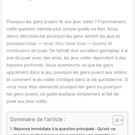
Pourquoi les gens jouent-ils aux jeux vidéo ? Franchement,
cette question semble plus simple qu’elle ne l’est. Nous
allons décomposer pourquoi les gens aiment les jeux et
pourquoi nous — vous, moi, nous tous — jouons et
continuons de jouer. De l’attrait d’un excellent
gameplay
à la
joie de jouer avec des amis, les jeux vidéo répondent à des
besoins profonds. Nous examinons ce que les gens
apprécient dans le jeu, pourquoi les gens jouent aux vidéos
et comment le jeu vidéo s’intègre dans la vie quotidienne. Si
vous vous êtes demandé pourquoi les gens ou pourquoi
les gens jouent, ce guide explique simplement le fait de
jouer aux jeux vidéo.
Sommaire de l'article :
Réponse immédiate à la question principale : Qu’est-ce