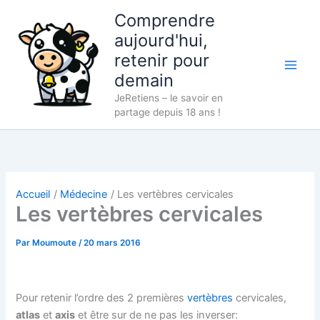
Aller
Comprendre
au
aujourd'hui,
contenu
retenir pour
demain
JeRetiens – le savoir en
partage depuis 18 ans !
Accueil
Médecine
Les vertèbres cervicales
Les vertèbres cervicales
Par
Moumoute
/
20 mars 2016
Pour retenir l’ordre des 2 premières
vertèbres
cervicales,
atlas
et
axis
et être sur de ne pas les inverser: