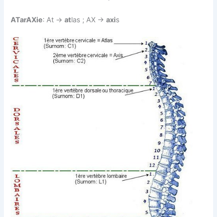
ATarAXie
: At ->
at
las ; AX ->
axi
s