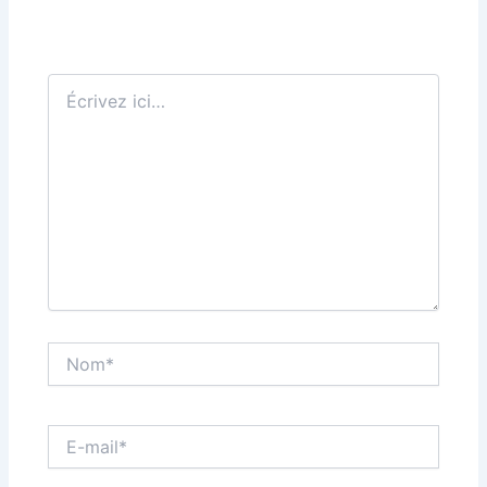
Écrivez
ici…
Nom*
E-
mail*