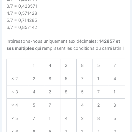
3/7 = 0,428571
4/7 = 0,571428
5/7 = 0,714285
6/7 = 0,857142
Intéressons-nous uniquement aux décimales:
142857 et
ses multiples
qui remplissent les conditions du carré latin !
1
4
2
8
5
7
× 2
2
8
5
7
1
4
× 3
4
2
8
5
7
1
× 4
5
7
1
4
2
8
× 5
7
1
4
2
8
5
× 6
8
5
7
1
4
2