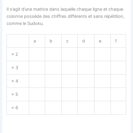
Il s’agit d’une matrice dans laquelle chaque ligne et chaque
colonne possède des chiffres différents et sans répétition,
comme le Sudoku.
a
b
c
d
e
f
× 2
× 3
× 4
× 5
× 6