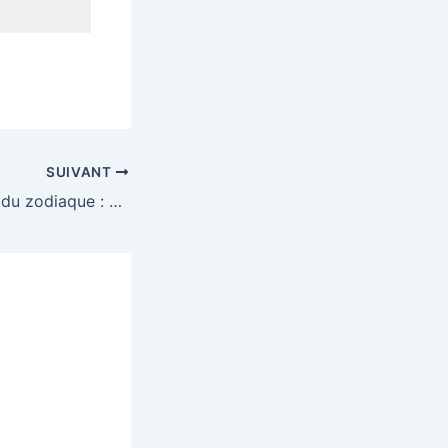
SUIVANT
Les douze signes du zodiaque : dates, symboles et caractéristiques