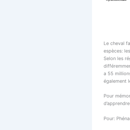
Le cheval fa
espèces: le
Selon les r
différemment
a 55 million
également l
Pour mémori
d’apprendre
Pour:
Phéna