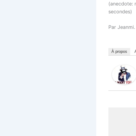
(anecdote: n
secondes)
Par Jeanmi.
À propos