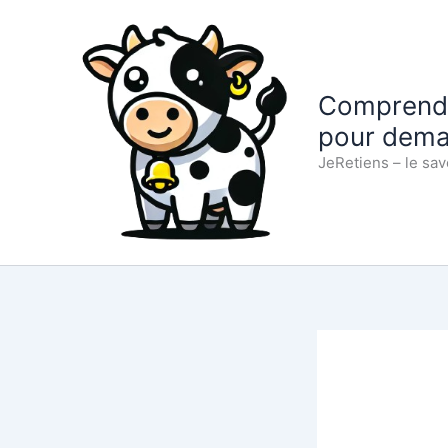
Aller
au
contenu
Comprendre
pour dema
JeRetiens – le sav