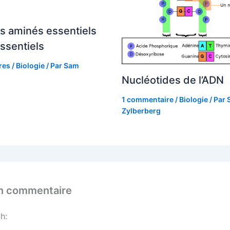
s aminés essentiels
ssentiels
res
/
Biologie
/ Par
Sam
Nucléotides de l’ADN
1 commentaire
/
Biologie
/ Par
Zylberberg
un commentaire
h: