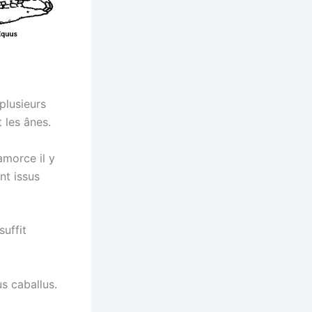
plusieurs
 les ânes.
amorce il y
nt issus
suffit
s caballus.