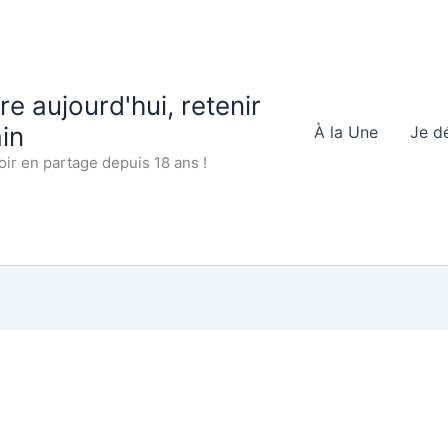
 aujourd'hui, retenir
in
À la Une
Je d
oir en partage depuis 18 ans !