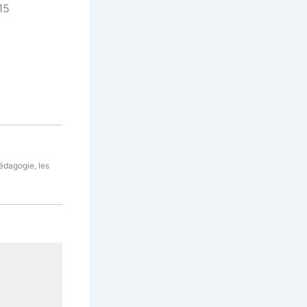
15
pédagogie, les