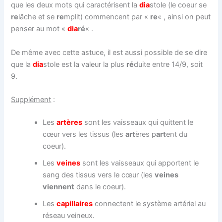
que les deux mots qui caractérisent la
dia
stole (le coeur se
re
lâche et se
re
mplit) commencent par «
re
« , ainsi on peut
penser au mot «
dia
ré
« .
De même avec cette astuce, il est aussi possible de se dire
que la
dia
stole est la valeur la plus
ré
duite entre 14/9, soit
9.
Supplément
:
Les
artères
sont les vaisseaux qui quittent le
cœur vers les tissus (les
art
ères p
art
ent du
coeur).
Les
veines
sont les vaisseaux qui apportent le
sang des tissus vers le cœur (les
veines
viennent
dans le coeur).
Les
capillaires
connectent le système artériel au
réseau veineux.