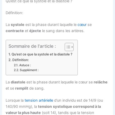
Qu’est ce que la systole et la diastole ?
Définition:
La
systole
est la phase durant laquelle le
cœur
se
contracte
et
éjecte
le sang dans les artères.
Sommaire de l'article :
Qu’est ce que la systole et la diastole ?
Définition:
Astuce :
Supplément :
La
diastole
est la phase durant laquelle le cœur se
relâche
et se
remplit
de sang.
Lorsque la
tension artérielle
d’un individu est de 14/9 (ou
140/90 mmHg), la
tension
systolique correspond à la
valeur la plus haute
(soit 14), tandis que la tension