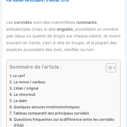
Par
Adrien Verschaere
/
5 février 2018
Les
cervidés
sont des mammifères
ruminants
,
artiodactyles (c’est-à-dire
ongulés
, possédant un nombre
pair (deux ou quatre) de doigts sur chaque sabot). Ils vivent
souvent en harde, c’est-à-dire en troupe, et la plupart des
espèces possèdent des bois, ramifiés ou non.
Sommaire de l'article :
Le cerf
Le renne / caribou
L’élan / orignal
Le chevreuil
Le daim
Quelques astuces mnémotechniques
Tableau comparatif des principaux cervidés
Questions fréquentes sur la différence entre les cervidés
(FAQ)