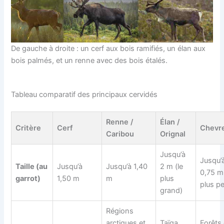
De gauche à droite : un cerf aux bois ramifiés, un élan aux
bois palmés, et un renne avec des bois étalés.
Tableau comparatif des principaux cervidés
Renne /
Élan /
Critère
Cerf
Chevre
Caribou
Orignal
Jusqu’à
Jusqu’
Taille (au
Jusqu’à
Jusqu’à 1,40
2 m (le
0,75 m 
garrot)
1,50 m
m
plus
plus pe
grand)
Régions
arctiques et
Taïga,
Forêts