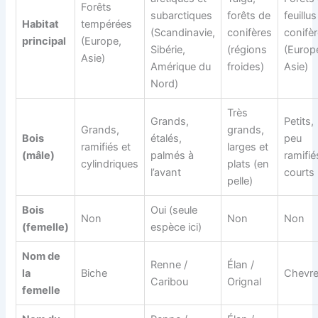
Forêts
subarctiques
forêts de
feuillus
Habitat
tempérées
(Scandinavie,
conifères
conifè
principal
(Europe,
Sibérie,
(régions
(Europ
Asie)
Amérique du
froides)
Asie)
Nord)
Très
Grands,
Petits,
Grands,
grands,
Bois
étalés,
peu
ramifiés et
larges et
(mâle)
palmés à
ramifié
cylindriques
plats (en
l’avant
courts
pelle)
Bois
Oui (seule
Non
Non
Non
(femelle)
espèce ici)
Nom de
Renne /
Élan /
la
Biche
Chevre
Caribou
Orignal
femelle