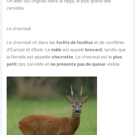
Un élan (ou orignal) dans la taïga, le plus grand des
cervidés.
Le chevreuil
Le chevreuil vit dans les
forêts de feuillus
et de conifères
d’Europe et d’Asie. Le
mâle
est appelé
brocard
, tandis que
la femelle est appelée
chevrette
. Le chevreuil est le
plus
petit
des cervidés et
ne présente pas de queue
visible.