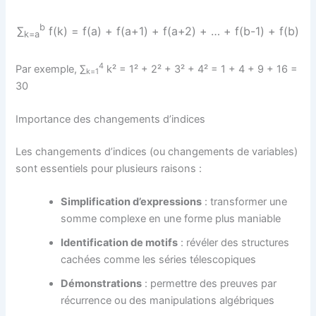
b
∑
f(k) = f(a) + f(a+1) + f(a+2) + … + f(b-1) + f(b)
k=a
4
Par exemple, ∑
k² = 1² + 2² + 3² + 4² = 1 + 4 + 9 + 16 =
k=1
30
Importance des changements d’indices
Les changements d’indices (ou changements de variables)
sont essentiels pour plusieurs raisons :
Simplification d’expressions
: transformer une
somme complexe en une forme plus maniable
Identification de motifs
: révéler des structures
cachées comme les séries télescopiques
Démonstrations
: permettre des preuves par
récurrence ou des manipulations algébriques