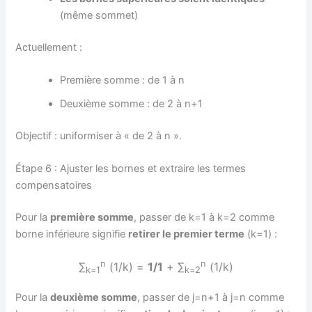
(même sommet)
Actuellement :
Première somme : de 1 à n
Deuxième somme : de 2 à n+1
Objectif : uniformiser à « de 2 à n ».
Étape 6 : Ajuster les bornes et extraire les termes
compensatoires
Pour la
première somme
, passer de k=1 à k=2 comme
borne inférieure signifie
retirer le premier terme
(k=1) :
n
n
∑
(1/k) =
1/1
+ ∑
(1/k)
k=1
k=2
Pour la
deuxième somme
, passer de j=n+1 à j=n comme