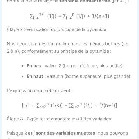
borne supérieure signifie
retirer le dernier terme
(j=n+1) :
n+1
n
∑
(1/j) = ∑
(1/j) +
1/(n+1)
j=2
j=2
Étape 7 : Vérification du principe de la pyramide
Nos deux sommes ont maintenant les mêmes bornes (de
2 à n), conformément au principe de la pyramide :
En bas
: valeur 2 (borne inférieure, plus petite)
En haut
: valeur n (borne supérieure, plus grande)
L’expression complète devient :
n
n
[1/1 + ∑
(1/k)] – [∑
(1/j) + 1/(n+1)]
k=2
j=2
Étape 8 : Exploiter le caractère muet des variables
Puisque
k et j sont des variables muettes
, nous pouvons