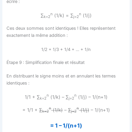
écrire :
n
n
∑
(1/k) = ∑
(1/j)
k=2
j=2
Ces deux sommes sont identiques ! Elles représentent
exactement la même addition :
1/2 + 1/3 + 1/4 + … + 1/n
Étape 9 : Simplification finale et résultat
En distribuant le signe moins et en annulant les termes
identiques :
n
n
1/1 + ∑
(1/k) – ∑
(1/j) – 1/(n+1)
k=2
j=2
n
n
= 1/1 +
∑
(1/k)
–
∑
(1/j)
– 1/(n+1)
k=2
j=2
= 1 – 1/(n+1)