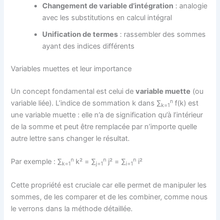
Changement de variable d’intégration
: analogie
avec les substitutions en calcul intégral
Unification de termes
: rassembler des sommes
ayant des indices différents
Variables muettes et leur importance
Un concept fondamental est celui de
variable muette
(ou
n
variable liée). L’indice de sommation k dans ∑
f(k) est
k=1
une variable muette : elle n’a de signification qu’à l’intérieur
de la somme et peut être remplacée par n’importe quelle
autre lettre sans changer le résultat.
n
n
n
Par exemple : ∑
k² = ∑
j² = ∑
i²
k=1
j=1
i=1
Cette propriété est cruciale car elle permet de manipuler les
sommes, de les comparer et de les combiner, comme nous
le verrons dans la méthode détaillée.