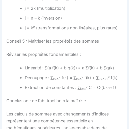
j = 2k (multiplication)
j = n – k (inversion)
j = k² (transformations non linéaires, plus rares)
Conseil 5 : Maîtriser les propriétés des sommes
Réviser les propriétés fondamentales :
Linéarité : ∑(a·f(k) + b·g(k)) = a·∑f(k) + b·∑g(k)
b
c
b
Découpage : ∑
f(k) = ∑
f(k) + ∑
f(k)
k=a
k=a
k=c+1
b
Extraction de constantes : ∑
C = C·(b-a+1)
k=a
Conclusion : de l’abstraction à la maîtrise
Les calculs de sommes avec changements d’indices
représentent une compétence essentielle en
mathématiques supérieures, indispensable dans de