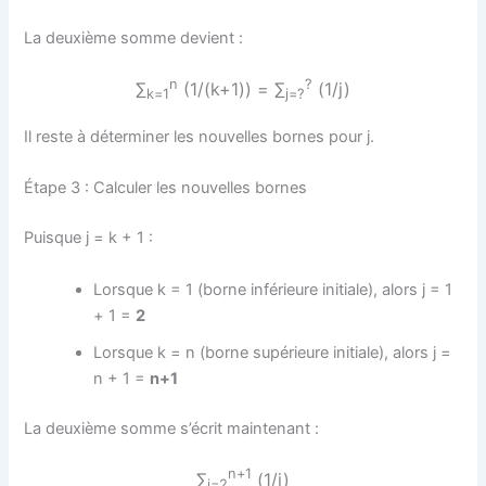
La deuxième somme devient :
n
?
∑
(1/(k+1)) = ∑
(1/j)
k=1
j=?
Il reste à déterminer les nouvelles bornes pour j.
Étape 3 : Calculer les nouvelles bornes
Puisque j = k + 1 :
Lorsque k = 1 (borne inférieure initiale), alors j = 1
+ 1 =
2
Lorsque k = n (borne supérieure initiale), alors j =
n + 1 =
n+1
La deuxième somme s’écrit maintenant :
n+1
∑
(1/j)
j=2