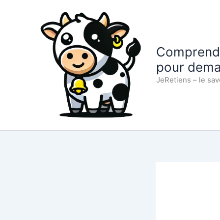
Aller
au
contenu
Comprendre
pour dema
JeRetiens – le sav