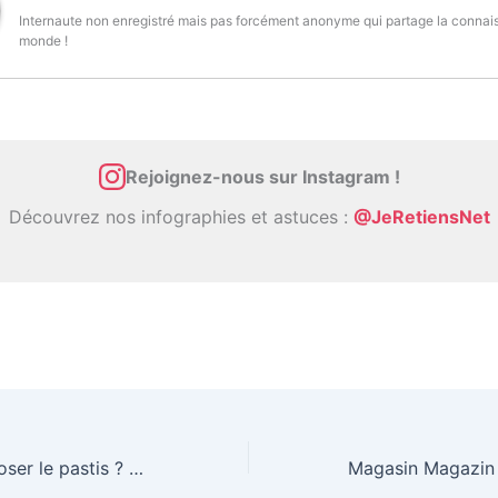
Internaute non enregistré mais pas forcément anonyme qui partage la conna
monde !
Rejoignez-nous sur Instagram !
Découvrez nos infographies et astuces :
@JeRetiensNet
Comment bien doser le pastis ? La règle simple du 5 pour 1