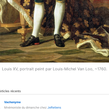
Louis XV, portrait peint par Louis-Michel Van Loo, ~1760.
Articles récents
Vachonyme
Mnémoniste du dimanche
chez
JeRetiens