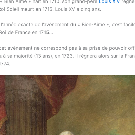
e « Bien Aimé » naît en 1710, son grand-père
Louis XIV
règne 
oi Soleil meurt en 1715, Louis XV a cinq ans.
 l’année exacte de l’avènement du « Bien-Aimé », c’est facil
Roi de France en 17
15
…
et avènement ne correspond pas à sa prise de pouvoir offic
qu’à sa majorité (13 ans), en 1723. Il règnera alors sur la Fra
1774.