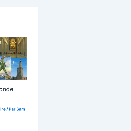
monde
ire
/ Par
Sam