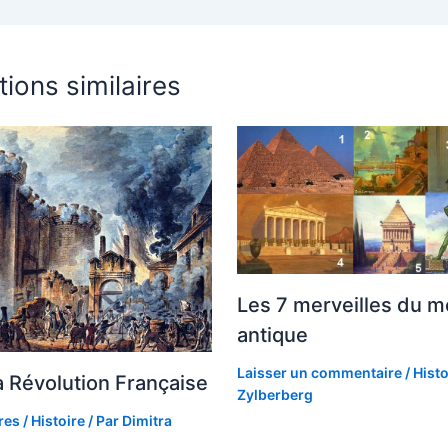
tions similaires
Les 7 merveilles du 
antique
Laisser un commentaire
/
Histo
a Révolution Française
Zylberberg
res
/
Histoire
/ Par
Dimitra