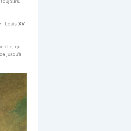
toujours.
e : Louis
XV
ielle, qui
nce jusqu’à