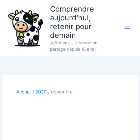
Aller
Comprendre
au
aujourd'hui,
contenu
retenir pour
demain
JeRetiens – le savoir en
partage depuis 18 ans !
Accueil
2020
novembre