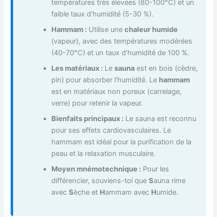
températures très élevées (80-100°C) et un
faible taux d’humidité (5-30 %).
Hammam :
Utilise une
chaleur humide
(vapeur), avec des températures modérées
(40-70°C) et un taux d’humidité de 100 %.
Les matériaux :
Le
sauna
est en bois (cèdre,
pin) pour absorber l’humidité. Le
hammam
est en matériaux non poreux (carrelage,
verre) pour retenir la vapeur.
Bienfaits principaux :
Le sauna est reconnu
pour ses effets cardiovasculaires. Le
hammam est idéal pour la purification de la
peau et la relaxation musculaire.
Moyen mnémotechnique :
Pour les
différencier, souviens-toi que
S
auna rime
avec
S
èche et
H
ammam avec
H
umide.