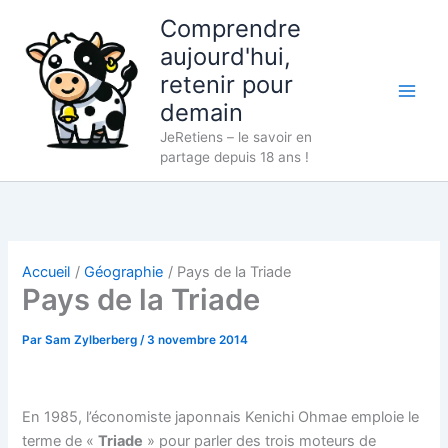
Aller
Comprendre
au
aujourd'hui,
contenu
retenir pour
demain
JeRetiens – le savoir en
partage depuis 18 ans !
Accueil
Géographie
Pays de la Triade
Pays de la Triade
Par
Sam Zylberberg
/
3 novembre 2014
En 1985, l’économiste japonnais Kenichi Ohmae emploie le
terme de «
Triade
» pour parler des trois moteurs de