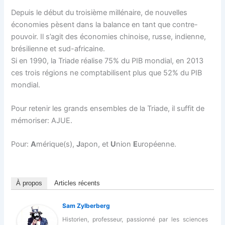
Depuis le début du troisième millénaire, de nouvelles
économies pèsent dans la balance en tant que contre-
pouvoir. Il s’agit des économies chinoise, russe, indienne,
brésilienne et sud-africaine.
Si en 1990, la Triade réalise 75% du PIB mondial, en 2013
ces trois régions ne comptabilisent plus que 52% du PIB
mondial.
Pour retenir les grands ensembles de la Triade, il suffit de
mémoriser: AJUE.
Pour:
A
mérique(s),
J
apon, et
U
nion
E
uropéenne.
À propos
Articles récents
Sam Zylberberg
Historien, professeur, passionné par les sciences